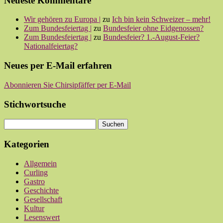
Neueste Kommentare
Wir gehören zu Europa |
zu
Ich bin kein Schweizer – mehr!
Zum Bundesfeiertag |
zu
Bundesfeier ohne Eidgenossen?
Zum Bundesfeiertag |
zu
Bundesfeier? 1.-August-Feier?
Nationalfeiertag?
Neues per E-Mail erfahren
Abonnieren Sie Chirsipfäffer per E-Mail
Stichwortsuche
Kategorien
Allgemein
Curling
Gastro
Geschichte
Gesellschaft
Kultur
Lesenswert