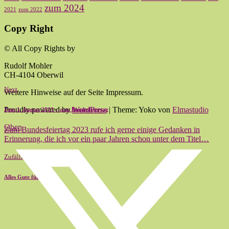
zum 2024
2021
zum 2022
Copy Right
© All Copy Rights by
Rudolf Mohler
CH-4104 Oberwil
Next
Weitere Hinweise auf der Seite Impressum.
Proudly powered by
WordPress
|
Theme: Yoko von
Elmastudio
Zum 1. August 2023 – zum Bundesfeiertag
Oben
Zum Bundesfeiertag 2023 rufe ich gerne einige Gedanken in
Erinnerung, die ich vor ein paar Jahren schon unter dem Titel…
Zufällig
Alles Gute fürs 2017