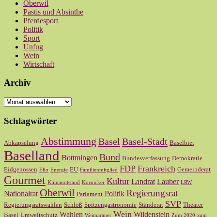
Oberwil
Pastis und Absinthe
Pferdesport
Politik
Sport
Unfug
Wein
Wirtschaft
Archiv
Archiv
Schlagwörter
Abstimmung
Basel
Basel-Stadt
Abkapselung
Baselbiet
Baselland
Bund
Bottmingen
Bundesverfassung
Demokratie
FDP
Frankreich
Eidgenossen
EU
Gemeinderat
Elio
Energie
Familienmitglied
Gourmet
Kultur
Landrat
Lauber
Klimanotstand
Kornicker
LRW
Oberwil
Regierungsrat
Nationalrat
Politik
Parlament
SVP
Regierungsratswahlen
Schloß
Spitzengastronomie
Ständerat
Theater
Wein
Wahlen
Wildenstein
Basel
Umweltschutz
Weimaraner
Zum 2020
zum