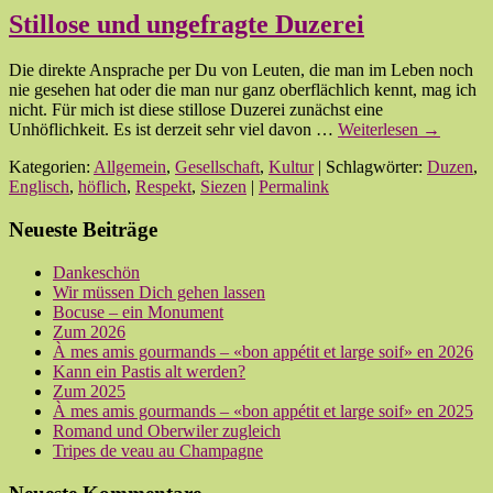
Stillose und ungefragte Duzerei
Die direkte Ansprache per Du von Leuten, die man im Leben noch
nie gesehen hat oder die man nur ganz oberflächlich kennt, mag ich
nicht. Für mich ist diese stillose Duzerei zunächst eine
Unhöflichkeit. Es ist derzeit sehr viel davon …
Weiterlesen
→
Kategorien:
Allgemein
,
Gesellschaft
,
Kultur
| Schlagwörter:
Duzen
,
Englisch
,
höflich
,
Respekt
,
Siezen
|
Permalink
Neueste Beiträge
Dankeschön
Wir müssen Dich gehen lassen
Bocuse – ein Monument
Zum 2026
À mes amis gourmands – «bon appétit et large soif» en 2026
Kann ein Pastis alt werden?
Zum 2025
À mes amis gourmands – «bon appétit et large soif» en 2025
Romand und Oberwiler zugleich
Tripes de veau au Champagne