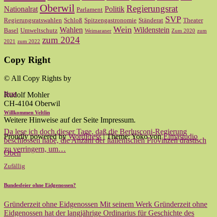
Oberwil
Regierungsrat
Nationalrat
Politik
Parlament
SVP
Regierungsratswahlen
Schloß
Spitzengastronomie
Ständerat
Theater
Wein
Wahlen
Wildenstein
Basel
Umweltschutz
Weimaraner
Zum 2020
zum
zum 2024
2021
zum 2022
Copy Right
© All Copy Rights by
Next
Rudolf Mohler
CH-4104 Oberwil
Willkommen Veltlin
Weitere Hinweise auf der Seite Impressum.
Da lese ich doch dieser Tage, daß die Berlusconi-Regierung
Proudly powered by
WordPress
|
Theme: Yoko von
Elmastudio
beschlossen habe, die Anzahl der italienischen Provinzen drastisch
zu verringern, um…
Oben
Zufällig
Bundesfeier ohne Eidgenossen?
Gründerzeit ohne Eidgenossen Mit seinem Werk Gründerzeit ohne
Eidgenossen hat der langjährige Ordinarius für Geschichte des