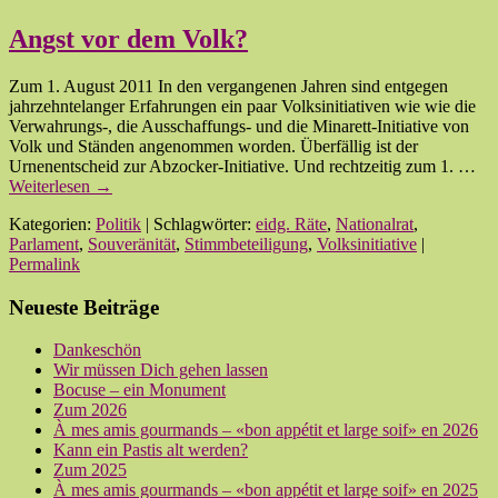
Angst vor dem Volk?
Zum 1. August 2011 In den vergangenen Jahren sind entgegen
jahrzehntelanger Erfahrungen ein paar Volksinitiativen wie wie die
Verwahrungs-, die Ausschaffungs- und die Minarett-Initiative von
Volk und Ständen angenommen worden. Überfällig ist der
Urnenentscheid zur Abzocker-Initiative. Und rechtzeitig zum 1. …
Weiterlesen
→
Kategorien:
Politik
| Schlagwörter:
eidg. Räte
,
Nationalrat
,
Parlament
,
Souveränität
,
Stimmbeteiligung
,
Volksinitiative
|
Permalink
Neueste Beiträge
Dankeschön
Wir müssen Dich gehen lassen
Bocuse – ein Monument
Zum 2026
À mes amis gourmands – «bon appétit et large soif» en 2026
Kann ein Pastis alt werden?
Zum 2025
À mes amis gourmands – «bon appétit et large soif» en 2025