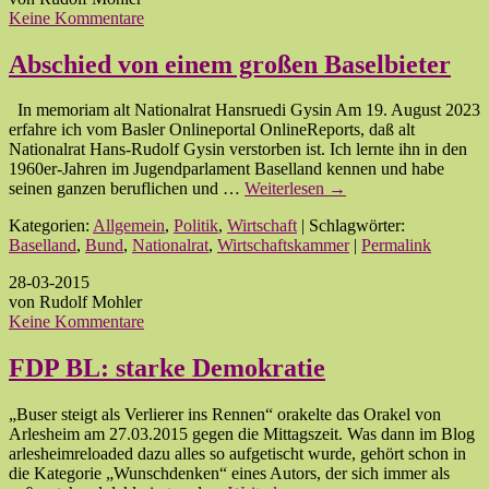
Keine Kommentare
Abschied von einem großen Baselbieter
In memoriam alt Nationalrat Hansruedi Gysin Am 19. August 2023
erfahre ich vom Basler Onlineportal OnlineReports, daß alt
Nationalrat Hans-Rudolf Gysin verstorben ist. Ich lernte ihn in den
1960er-Jahren im Jugendparlament Baselland kennen und habe
seinen ganzen beruflichen und …
Weiterlesen
→
Kategorien:
Allgemein
,
Politik
,
Wirtschaft
| Schlagwörter:
Baselland
,
Bund
,
Nationalrat
,
Wirtschaftskammer
|
Permalink
28-03-2015
von Rudolf Mohler
Keine Kommentare
FDP BL: starke Demokratie
„Buser steigt als Verlierer ins Rennen“ orakelte das Orakel von
Arlesheim am 27.03.2015 gegen die Mittagszeit. Was dann im Blog
arlesheimreloaded dazu alles so aufgetischt wurde, gehört schon in
die Kategorie „Wunschdenken“ eines Autors, der sich immer als