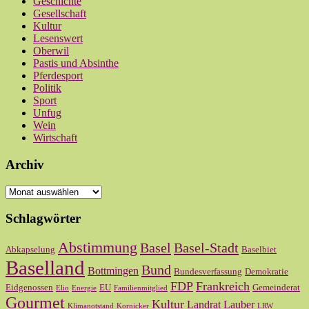
Geschichte
Gesellschaft
Kultur
Lesenswert
Oberwil
Pastis und Absinthe
Pferdesport
Politik
Sport
Unfug
Wein
Wirtschaft
Archiv
Archiv
Schlagwörter
Abstimmung
Basel
Basel-Stadt
Abkapselung
Baselbiet
Baselland
Bund
Bottmingen
Bundesverfassung
Demokratie
FDP
Frankreich
Eidgenossen
EU
Gemeinderat
Elio
Energie
Familienmitglied
Gourmet
Kultur
Landrat
Lauber
Klimanotstand
Kornicker
LRW