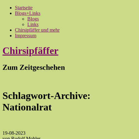
Startseite
Blogs+Links
Blogs
Links
Chirsipfäffer und mehr
Impressum
Chirsipfäffer
Zum Zeitgeschehen
Schlagwort-Archive:
Nationalrat
19-08-2023
von Rudolf Mohler