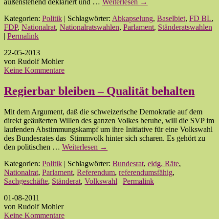
außenstehend deklariert und …
Weiterlesen
→
Kategorien:
Politik
| Schlagwörter:
Abkapselung
,
Baselbiet
,
FD BL
,
FDP
,
Nationalrat
,
Nationalratswahlen
,
Parlament
,
Ständeratswahlen
|
Permalink
22-05-2013
von Rudolf Mohler
Keine Kommentare
Regierbar bleiben – Qualität behalten
Mit dem Argument, daß die schweizerische Demokratie auf dem
direkt geäußerten Willen des ganzen Volkes beruhe, will die SVP im
laufenden Abstimmungskampf um ihre Initiative für eine Volkswahl
des Bundesrates das Stimmvolk hinter sich scharen. Es gehört zu
den politischen …
Weiterlesen
→
Kategorien:
Politik
| Schlagwörter:
Bundesrat
,
eidg. Räte
,
Nationalrat
,
Parlament
,
Referendum
,
referendumsfähig
,
Sachgeschäfte
,
Ständerat
,
Volkswahl
|
Permalink
01-08-2011
von Rudolf Mohler
Keine Kommentare