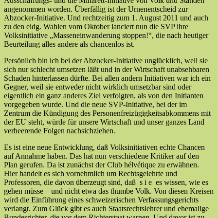
Ausschaffungs- und die Minarett-Initiative von Volk und Ständen
angenommen worden. Überfällig ist der Urnenentscheid zur
Abzocker-Initiative. Und rechtzeitig zum 1. August 2011 und auch
zu den eidg. Wahlen vom Oktober lanciert nun die SVP ihre
Volksinitiative „Masseneinwanderung stoppen!“, die nach heutiger
Beurteilung alles andere als chancenlos ist.
Persönlich bin ich bei der Abzocker-Initiative unglücklich, weil sie
sich nur schlecht umsetzen läßt und in der Wirtschaft unabsehbaren
Schaden hinterlassen dürfte. Bei allen andern Initiativen war ich ein
Gegner, weil sie entweder nicht wirklich umsetzbar sind oder
eigentlich ein ganz anderes Ziel verfolgten, als von den Initianten
vorgegeben wurde. Und die neue SVP-Initiative, bei der im
Zentrum die Kündigung des Personenfreizügigkeitsabkommens mit
der EU steht, würde für unsere Wirtschaft und unser ganzes Land
verheerende Folgen nachsichziehen.
Es ist eine neue Entwicklung, daß Volksinitiativen echte Chancen
auf Annahme haben. Das hat nun verschiedene Kritiker auf den
Plan gerufen. Da ist zunächst der Club hélvétique zu erwähnen.
Hier handelt es sich vornehmlich um Rechtsgelehrte und
Professoren, die davon überzeugt sind, daß s i e es wissen, wie es
gehen müsse – und nicht etwa das thumbe Volk. Von diesen Kreisen
wird die Einführung eines schweizerischen Verfassungsgerichts
verlangt. Zum Glück gibt es auch Staatsrechtslehrer und ehemalige
Bundesrichter, die vor dem Richterstaat warnen. Und davor ist zu