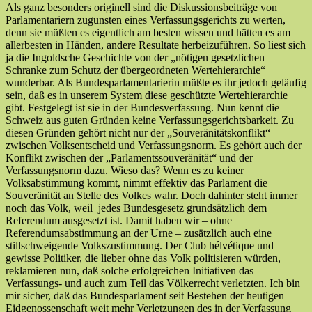
Als ganz besonders originell sind die Diskussionsbeiträge von
Parlamentariern zugunsten eines Verfassungsgerichts zu werten,
denn sie müßten es eigentlich am besten wissen und hätten es am
allerbesten in Händen, andere Resultate herbeizuführen. So liest sich
ja die Ingoldsche Geschichte von der „nötigen gesetzlichen
Schranke zum Schutz der übergeordneten Wertehierarchie“
wunderbar. Als Bundesparlamentarierin müßte es ihr jedoch geläufig
sein, daß es in unserem System diese geschützte Wertehierarchie
gibt. Festgelegt ist sie in der Bundesverfassung. Nun kennt die
Schweiz aus guten Gründen keine Verfassungsgerichtsbarkeit. Zu
diesen Gründen gehört nicht nur der „Souveränitätskonflikt“
zwischen Volksentscheid und Verfassungsnorm. Es gehört auch der
Konflikt zwischen der „Parlamentssouveränität“ und der
Verfassungsnorm dazu. Wieso das? Wenn es zu keiner
Volksabstimmung kommt, nimmt effektiv das Parlament die
Souveränität an Stelle des Volkes wahr. Doch dahinter steht immer
noch das Volk, weil jedes Bundesgesetz grundsätzlich dem
Referendum ausgesetzt ist. Damit haben wir – ohne
Referendumsabstimmung an der Urne – zusätzlich auch eine
stillschweigende Volkszustimmung. Der Club hélvétique und
gewisse Politiker, die lieber ohne das Volk politisieren würden,
reklamieren nun, daß solche erfolgreichen Initiativen das
Verfassungs- und auch zum Teil das Völkerrecht verletzten. Ich bin
mir sicher, daß das Bundesparlament seit Bestehen der heutigen
Eidgenossenschaft weit mehr Verletzungen des in der Verfassung