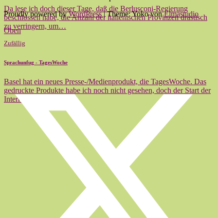
Da lese ich doch dieser Tage, daß die Berlusconi-Regierung
Proudly powered by
WordPress
|
Theme: Yoko von
Elmastudio
beschlossen habe, die Anzahl der italienischen Provinzen drastisch
zu verringern, um…
Oben
Zufällig
Sprachunfug - TagesWoche
Basel hat ein neues Presse-/Medienprodukt, die TagesWoche. Das
gedruckte Produkte habe ich noch nicht gesehen, doch der Start der
Internet-Präsenz…