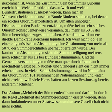
gekommen ist, wenn die Zustimmung ein bestimmtes Quorum
erreicht hat. Welche Probleme das aufwirft und welche
Bürgerfrustrationen ausgelöst werden, kann man an
Volksentscheiden in deutschen Bundesländern studieren, bei denen
ein solches Quorum erforderlich ist. Um allen unnötigen
Diskussionen den Boden zu entziehen, müßte bei uns ein solches
Quorum konsequenterweise verlangen, daß mehr als 50 % der
Stimmberechtigten zugestimmt haben. Aber damit wird unsere
direkte Demokratie gleichsam liquidiert. Ich weiß nicht, ob je in
einer eidgenössischen Abstimmung eine Zustimmung von mehr als
50 % der Stimmberechtigten überhaupt erreicht wurde. Bei
kantonalen Abstimmungen sieht die Stimmbeteiligung meistens
noch schlechter aus als bei Bundesabstimmungen. Und die
Gemeindeversammlungen müßte man quer durchs Land auch
abschaffen! Selbst bei National- und Ständerat sieht das nicht immer
erhebend aus. In vielen Schlußabstimmungen wird im Nationalrat
das Quorum von 101 zustimmenden Nationalrätinnen und -räten
nicht erreicht, weil viele Herrschaften am letzten Sessionstag bereits
anderem nachgehen.
Das Axiom „Mehrheit der Stimmenden“ kann und darf nicht durch
die Regel „Mehrheit der Stimmberechtigten“ ersetzt werden, denn
dann funktionieren unser Staatswesen und unsere Gesellschaft nicht
mehr richtig.