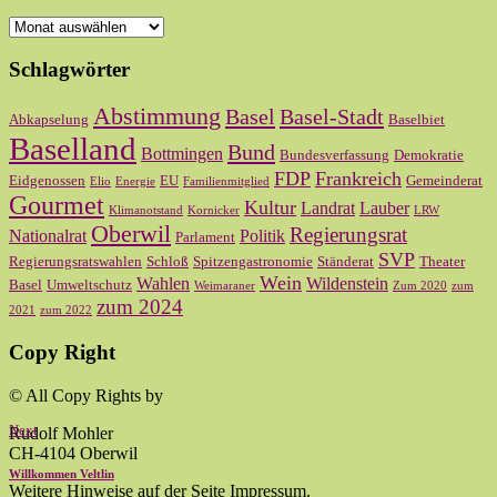
Archiv
Schlagwörter
Abstimmung
Basel
Basel-Stadt
Abkapselung
Baselbiet
Baselland
Bund
Bottmingen
Bundesverfassung
Demokratie
FDP
Frankreich
Eidgenossen
EU
Gemeinderat
Elio
Energie
Familienmitglied
Gourmet
Kultur
Landrat
Lauber
Klimanotstand
Kornicker
LRW
Oberwil
Regierungsrat
Nationalrat
Politik
Parlament
SVP
Regierungsratswahlen
Schloß
Spitzengastronomie
Ständerat
Theater
Wein
Wahlen
Wildenstein
Basel
Umweltschutz
Weimaraner
Zum 2020
zum
zum 2024
2021
zum 2022
Copy Right
© All Copy Rights by
Next
Rudolf Mohler
CH-4104 Oberwil
Willkommen Veltlin
Weitere Hinweise auf der Seite Impressum.