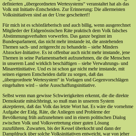
definierten „übergeordneten Wertesystems“ veranstaltet hat als das
Volk mit Initiativ-Entscheiden. Zur Erinnerung: Die allermeisten
Volksinitiativen sind an der Urne gescheitert!!
Für mich ist es schönfärberisch und auch billig, wenn ausgerechnet
Mitglieder der Eidgenössischen Räte praktisch dem Volk falsches
Abstimmungsverhalten vorwerfen. Das ganze beginnt im
Bundesparlament, das nicht mehr imstande ist, die anstehenden
Themen sach- und zeitgerecht zu behandeln – siehe Minders
Abzocker-Initiative. Es ist offenbar auch nicht mehr imstande, jene
Themen in seine Parlamentsarbeit aufzunehmen, die die Menschen
in unserem Land wirklich beschäftigen – siehe Verwahrungs- und
Minarettinitiative. Und es ist schon gar nicht mehr imstande, mit
seinen eigenen Entscheiden dafür zu sorgen, daß das
„übergeordnete Wertesystem“ in Vorlagen und Gegenvorschlägen
eingehalten wird – siehe Ausschaffungsinitiative.
Selbst wenn man gewisse Schwierigkeiten erkennt, die die direkte
Demokratie mitsichbringt, so muß man in unserem System
akzeptieren, daß das Volk das letzte Wort hat. Es wäre die vornehme
Aufgabe der Eidg. Räte, die Anliegen und Probleme der
Bevölkerung früh aufzunehmen und in einem politischen Dialog
zwischen Volk und Volksvertretung einer guten Lösung
zuzuführen. Zuwarten, bis der Kessel überkocht und dann der
Dampfdruck über solche Volksinitiativen entweicht, war von jeher