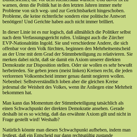
warnen, denn die Politik hat in den letzten Jahren immer mehr
Probleme von sich weg- und zur Gerichtsbarkeit hingeschoben.
Probleme, die keine richterliche sondern eine politische Antwort
benötigen! Und Gerichte haben auch nicht immer brilliert.
In dieser Linie ist es nur logisch, daß allmählich die Politiker selbst
nach dem Verfassungsgericht rufen. Unlängst auch die Zürcher
EVP-Nationalrätin Ingold. Sie und verschiedene Andere, die sich
offenbar vor dem Volk fürchten, beginnen den Mehrheitsentscheid
an der Urne mit dem Grad der Stimmbeteiligung zu relativieren. Sie
merken dabei nicht, daß sie damit ein Axiom unserer direkten
Demokratie zur Disposition stellen. Oder sie wollen es sehr bewußt
herbeireden. Sie geben jenen (meist linken) Kreisen recht, die jeden
verlorenen Volksentscheid immer genau damit negieren wollen.
Nebenbei: Selbstverständlich loben aber die gleichen Kreise
jedesmal die Weisheit des Volkes, wenn ihr Anliegen eine Mehrheit
bekommen hat.
Man kann das Momentum der Stimmbeteiligung tatsächlich als
einen Schwachpunkt der direkten Demokratie ansehen. Gerade
deshalb ist es so wichtig, daß das erwähnte Axiom gilt und nicht in
Frage gestellt wird! Weshalb?
Natürlich könnte man diesen Schwachpunkt aufheben, indem man
festlegt, daß ein Entscheid nur dann rechtsgültig zustande