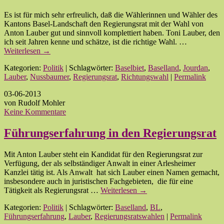
Es ist für mich sehr erfreulich, daß die Wählerinnen und Wähler des
Kantons Basel-Landschaft den Regierungsrat mit der Wahl von
Anton Lauber gut und sinnvoll komplettiert haben. Toni Lauber, den
ich seit Jahren kenne und schätze, ist die richtige Wahl. …
Weiterlesen
→
Kategorien:
Politik
| Schlagwörter:
Baselbiet
,
Baselland
,
Jourdan
,
Lauber
,
Nussbaumer
,
Regierungsrat
,
Richtungswahl
|
Permalink
03-06-2013
von Rudolf Mohler
Keine Kommentare
Führungserfahrung in den Regierungsrat
Mit Anton Lauber steht ein Kandidat für den Regierungsrat zur
Verfügung, der als selbständiger Anwalt in einer Arlesheimer
Kanzlei tätig ist. Als Anwalt hat sich Lauber einen Namen gemacht,
insbesondere auch in juristischen Fachgebieten, die für eine
Tätigkeit als Regierungsrat …
Weiterlesen
→
Kategorien:
Politik
| Schlagwörter:
Baselland
,
BL
,
Führungserfahrung
,
Lauber
,
Regierungsratswahlen
|
Permalink