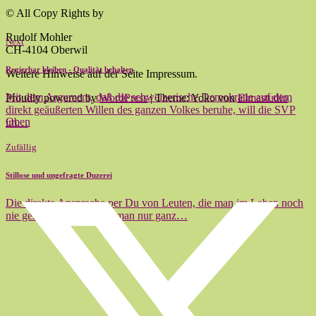
© All Copy Rights by
Rudolf Mohler
Next
CH-4104 Oberwil
Regierbar bleiben - Qualität behalten
Weitere Hinweise auf der Seite Impressum.
Mit dem Argument, daß die schweizerische Demokratie auf dem
Proudly powered by
WordPress
|
Theme: Yoko von
Elmastudio
direkt geäußerten Willen des ganzen Volkes beruhe, will die SVP
Oben
im…
Zufällig
Stillose und ungefragte Duzerei
Die direkte Ansprache per Du von Leuten, die man im Leben noch
nie gesehen hat oder die man nur ganz…