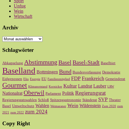
Sport
Unfug
Wein
Wirtschaft
Archiv
Archiv
Schlagwörter
Abstimmung
Basel
Basel-Stadt
Abkapselung
Baselbiet
Baselland
Bund
Bottmingen
Bundesverfassung
Demokratie
FDP
Frankreich
Eidgenossen
EU
Gemeinderat
Elio
Energie
Familienmitglied
Gourmet
Kultur
Landrat
Lauber
Klimanotstand
Kornicker
LRW
Oberwil
Regierungsrat
Nationalrat
Politik
Parlament
SVP
Regierungsratswahlen
Schloß
Spitzengastronomie
Ständerat
Theater
Wein
Wahlen
Wildenstein
Basel
Umweltschutz
Weimaraner
Zum 2020
zum
zum 2024
2021
zum 2022
Copy Right