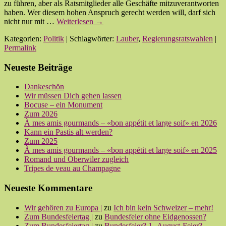
zu führen, aber als Ratsmitglieder alle Geschäfte mitzuverantworten
haben. Wer diesem hohen Anspruch gerecht werden will, darf sich
nicht nur mit …
Weiterlesen
→
Kategorien:
Politik
| Schlagwörter:
Lauber
,
Regierungsratswahlen
|
Permalink
Neueste Beiträge
Dankeschön
Wir müssen Dich gehen lassen
Bocuse – ein Monument
Zum 2026
À mes amis gourmands – «bon appétit et large soif» en 2026
Kann ein Pastis alt werden?
Zum 2025
À mes amis gourmands – «bon appétit et large soif» en 2025
Romand und Oberwiler zugleich
Tripes de veau au Champagne
Neueste Kommentare
Wir gehören zu Europa |
zu
Ich bin kein Schweizer – mehr!
Zum Bundesfeiertag |
zu
Bundesfeier ohne Eidgenossen?
Zum Bundesfeiertag |
zu
Bundesfeier? 1.-August-Feier?