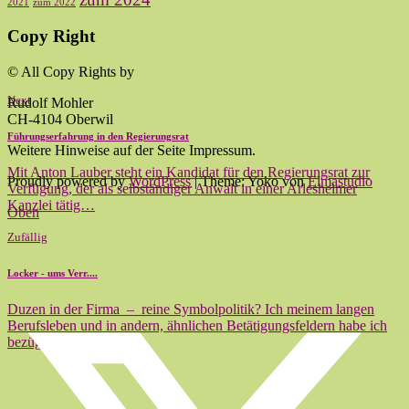
2021
zum 2022
Copy Right
© All Copy Rights by
Next
Rudolf Mohler
CH-4104 Oberwil
Führungserfahrung in den Regierungsrat
Weitere Hinweise auf der Seite Impressum.
Mit Anton Lauber steht ein Kandidat für den Regierungsrat zur
Proudly powered by
WordPress
|
Theme: Yoko von
Elmastudio
Verfügung, der als selbständiger Anwalt in einer Arlesheimer
Kanzlei tätig…
Oben
Zufällig
Locker - ums Verr....
Duzen in der Firma – reine Symbolpolitik? Ich meinem langen
Berufsleben und in andern, ähnlichen Betätigungsfeldern habe ich
bezüglich den…