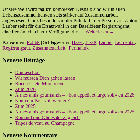
Unsere Welt wird täglich komplexer. Deshalb sind wir in allen
Lebenszusammenhängen stets stärker auf Zusammenarbeit
angewiesen. Ganz besonders in der Politik. In der Person von Anton
Lauber steht für die Ersatzwahl in den Baselbieter Regierungsrat
eine Persönlichkeit zur Verfügung, die …
Weiterlesen
→
Kategorien:
Politik
| Schlagwörter:
Basel
,
Elsaß
,
Lauber
,
Leimental
,
Regierungsrat
,
Zusammenarbeit
|
Permalink
Neueste Beiträge
Dankeschön
Wir müssen Dich gehen lassen
Bocuse – ein Monument
Zum 2026
À mes amis gourmands – «bon appétit et large soif» en 2026
Kann ein Pastis alt werden?
Zum 2025
À mes amis gourmands – «bon appétit et large soif» en 2025
Romand und Oberwiler zugleich
Tripes de veau au Champagne
Neueste Kommentare