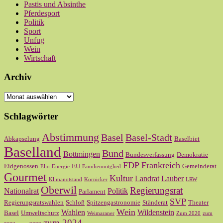
Pastis und Absinthe
Pferdesport
Politik
Sport
Unfug
Wein
Wirtschaft
Archiv
Archiv
Schlagwörter
Abstimmung
Basel
Basel-Stadt
Abkapselung
Baselbiet
Baselland
Bund
Bottmingen
Bundesverfassung
Demokratie
FDP
Frankreich
Eidgenossen
EU
Gemeinderat
Elio
Energie
Familienmitglied
Gourmet
Kultur
Landrat
Lauber
Klimanotstand
Kornicker
LRW
Oberwil
Regierungsrat
Nationalrat
Politik
Parlament
SVP
Regierungsratswahlen
Schloß
Spitzengastronomie
Ständerat
Theater
Wein
Wahlen
Wildenstein
Basel
Umweltschutz
Weimaraner
Zum 2020
zum
zum 2024