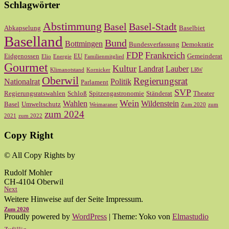
Schlagwörter
Abstimmung
Basel
Basel-Stadt
Abkapselung
Baselbiet
Baselland
Bund
Bottmingen
Bundesverfassung
Demokratie
FDP
Frankreich
Eidgenossen
EU
Gemeinderat
Elio
Energie
Familienmitglied
Gourmet
Kultur
Landrat
Lauber
Klimanotstand
Kornicker
LRW
Oberwil
Regierungsrat
Nationalrat
Politik
Parlament
SVP
Regierungsratswahlen
Schloß
Spitzengastronomie
Ständerat
Theater
Wein
Wahlen
Wildenstein
Basel
Umweltschutz
Weimaraner
Zum 2020
zum
zum 2024
2021
zum 2022
Copy Right
© All Copy Rights by
Rudolf Mohler
CH-4104 Oberwil
Next
Weitere Hinweise auf der Seite Impressum.
Zum 2020
Proudly powered by
WordPress
|
Theme: Yoko von
Elmastudio