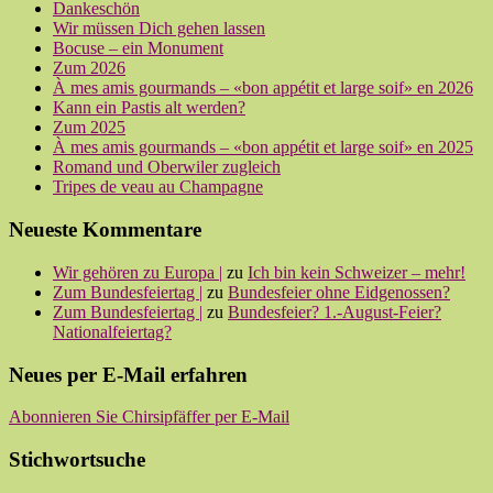
Dankeschön
Wir müssen Dich gehen lassen
Bocuse – ein Monument
Zum 2026
À mes amis gourmands – «bon appétit et large soif» en 2026
Kann ein Pastis alt werden?
Zum 2025
À mes amis gourmands – «bon appétit et large soif» en 2025
Romand und Oberwiler zugleich
Tripes de veau au Champagne
Neueste Kommentare
Wir gehören zu Europa |
zu
Ich bin kein Schweizer – mehr!
Zum Bundesfeiertag |
zu
Bundesfeier ohne Eidgenossen?
Zum Bundesfeiertag |
zu
Bundesfeier? 1.-August-Feier?
Nationalfeiertag?
Neues per E-Mail erfahren
Abonnieren Sie Chirsipfäffer per E-Mail
Stichwortsuche