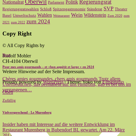
Oberwil
Regierungsrat
Nationalrat
Politik
Parlament
SVP
Regierungsratswahlen
Schloß
Spitzengastronomie
Ständerat
Theater
Wein
Wahlen
Wildenstein
Basel
Umweltschutz
Weimaraner
Zum 2020
zum
zum 2024
2021
zum 2022
Copy Right
© All Copy Rights by
Next
Rudolf Mohler
CH-4104 Oberwil
Pour mes amis gourmands – et «bon appétit et large » en 2024
Weitere Hinweise auf der Seite Impressum.
Chères amies gourmandes, chers amis gourmands Trotz allem
Proudly powered by
WordPress
|
Theme: Yoko von
Elmastudio
Unerfreulichen, das permanent auf uns einströmt, gab es bei uns im
vergangenen…
Oben
Zufällig
Vielversprechend - Le Murenberg
Insider haben mit Interesse auf die weitere Entwicklung im
Restaurant Murenberg in Bubendorf BL gewartet. Am 22. März
2012 durfte…