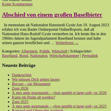
Keine Kommentare
Abschied von einem großen Baselbieter
In memoriam alt Nationalrat Hansruedi Gysin Am 19. August 2023
erfahre ich vom Basler Onlineportal OnlineReports, daß alt
Nationalrat Hans-Rudolf Gysin verstorben ist. Ich lernte ihn in den
1960er-Jahren im Jugendparlament Baselland kennen und habe
seinen ganzen beruflichen und …
Weiterlesen
→
Kategorien:
Allgemein
,
Politik
,
Wirtschaft
| Schlagwörter:
Baselland
,
Bund
,
Nationalrat
,
Wirtschaftskammer
|
Permalink
Neueste Beiträge
Dankeschön
Wir müssen Dich gehen lassen
Bocuse – ein Monument
Zum 2026
À mes amis gourmands – «bon appétit et large soif» en 2026
Kann ein Pastis alt werden?
Zum 2025
À mes amis gourmands – «bon appétit et large soif» en 2025
Romand und Oberwiler zugleich