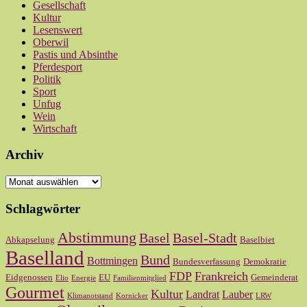
Gesellschaft
Kultur
Lesenswert
Oberwil
Pastis und Absinthe
Pferdesport
Politik
Sport
Unfug
Wein
Wirtschaft
Archiv
Archiv
Schlagwörter
Abstimmung
Basel
Basel-Stadt
Abkapselung
Baselbiet
Baselland
Bund
Bottmingen
Bundesverfassung
Demokratie
FDP
Frankreich
Eidgenossen
EU
Gemeinderat
Elio
Energie
Familienmitglied
Gourmet
Kultur
Landrat
Lauber
Klimanotstand
Kornicker
LRW