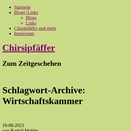
Startseite
Blogs+Links
Blogs
Links
Chirsipfäffer und mehr
Impressum
Chirsipfäffer
Zum Zeitgeschehen
Schlagwort-Archive:
Wirtschaftskammer
19-08-2023
von Rudolf Mohler