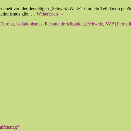
benebelt von der derzeitigen „Schweiz-Welle“. Gut, ein Teil davon g
olationismus gibt. …
Weiterlesen
→
,
Europa
,
Isolationismus
,
Personenfreizügigkeit
,
Schweiz
,
SVP
|
Permal
lfeiertag?