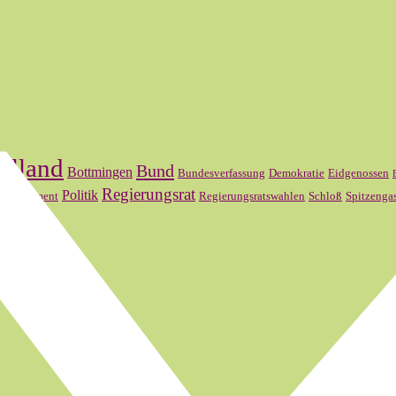
elland
Bund
Bottmingen
Bundesverfassung
Demokratie
Eidgenossen
l
Regierungsrat
Politik
Parlament
Regierungsratswahlen
Schloß
Spitzenga