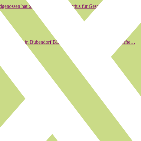
nossen hat der langjährige Ordinarius für Geschichte des Mittelalter
rant Murenberg in Bubendorf BL gewartet. Am 22. März 2012 durfte…