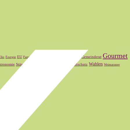
Gourmet
FDP
Frankreich
EU
Gemeinderat
Elio
Energie
Familienmitglied
SVP
Wahlen
stronomie
Ständerat
Theater Basel
Umweltschutz
Weimaraner