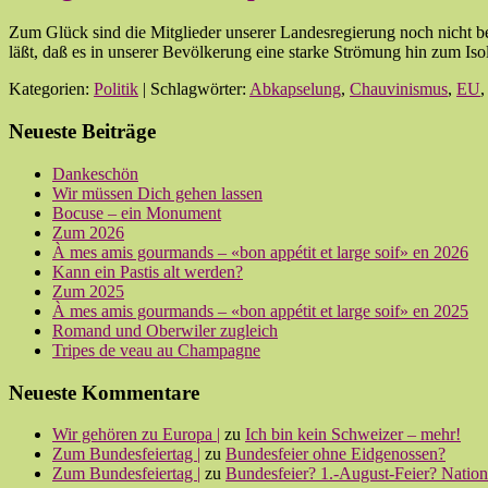
Zum Glück sind die Mitglieder unserer Landesregierung noch nicht 
läßt, daß es in unserer Bevölkerung eine starke Strömung hin zum Is
Kategorien:
Politik
| Schlagwörter:
Abkapselung
,
Chauvinismus
,
EU
Neueste Beiträge
Dankeschön
Wir müssen Dich gehen lassen
Bocuse – ein Monument
Zum 2026
À mes amis gourmands – «bon appétit et large soif» en 2026
Kann ein Pastis alt werden?
Zum 2025
À mes amis gourmands – «bon appétit et large soif» en 2025
Romand und Oberwiler zugleich
Tripes de veau au Champagne
Neueste Kommentare
Wir gehören zu Europa |
zu
Ich bin kein Schweizer – mehr!
Zum Bundesfeiertag |
zu
Bundesfeier ohne Eidgenossen?
Zum Bundesfeiertag |
zu
Bundesfeier? 1.-August-Feier? Nationa