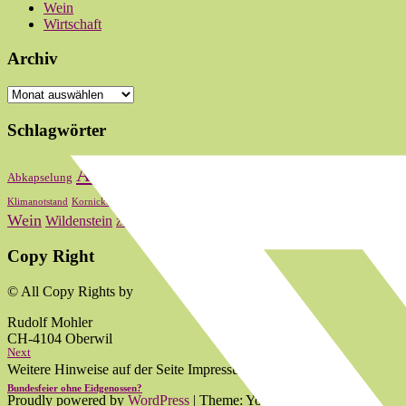
Wein
Wirtschaft
Archiv
Archiv
Schlagwörter
Bas
Abstimmung
Basel
Basel-Stadt
Abkapselung
Baselbiet
Oberwi
Kultur
Landrat
Lauber
Nationalrat
Klimanotstand
Kornicker
LRW
zum 2024
Wein
Wildenstein
Zum 2020
zum 2021
zum 2022
Copy Right
© All Copy Rights by
Rudolf Mohler
CH-4104 Oberwil
Next
Weitere Hinweise auf der Seite Impressum.
Bundesfeier ohne Eidgenossen?
Proudly powered by
WordPress
|
Theme: Yoko von
Elmastudio