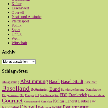
Kultur
Lesenswert
Oberwil
Pastis und Absinthe
Pferdesport
Politik
Sport
Unfug
Wein
Wirtschaft
Archiv
Archiv
Schlagwörter
Abstimmung
Basel
Basel-Stadt
Abkapselung
Baselbiet
Baselland
Bund
Bottmingen
Bundesverfassung
Demokratie
FDP
Frankreich
Eidgenossen
EU
Gemeinderat
Elio
Energie
Familienmitglied
Gourmet
Kultur
Landrat
Lauber
Klimanotstand
Kornicker
LRW
Oberwil
Regierungsrat
Nationalrat
Politik
Parlament