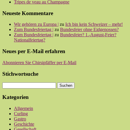
Tripes de veau au Champagne
Neueste Kommentare
Wir gehören zu Europa |
zu
Ich bin kein Schweizer – mehr!
Zum Bundesfeiertag |
zu
Bundesfeier ohne Eidgenossen?
Zum Bundesfeiertag |
zu
Bundesfeier? 1.-August-Feier?
Nationalfeiertag?
Neues per E-Mail erfahren
Abonnieren Sie Chirsipfäffer per E-Mail
Stichwortsuche
Kategorien
Allgemein
Curling
Gastro
Geschichte
Gesellschaft