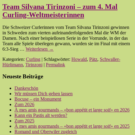
Team Silvana Tirinzoni – zum 4. Mal
Curling-Weltmeisterinnen
Die Schweizer Curlerinnen vom Team Silvana Tirinzoni gewinnen
in Schweden zum vierten aufeinanderfolgenden Mal die WM der
Damen. Nach einer beispiellosen Serie in der Vorrunde, in der das
Team alle Spiele überlegen gewann, wurden sie im Final mit einem
6:3-Sieg …
Weiterlesen
→
Kategorien:
Curling
| Schlagwörter:
Howald
,
Pätz
,
Schwaller-
Hürlimann
,
Tirinzoni
|
Permalink
Neueste Beiträge
Dankeschön
Wir müssen Dich gehen lassen
Bocuse – ein Monument
Zum 2026
À mes amis gourmands – «bon appétit et large soif» en 2026
Kann ein Pastis alt werden?
Zum 2025
À mes amis gourmands – «bon appétit et large soif» en 2025
Romand und Oberwiler zugleich