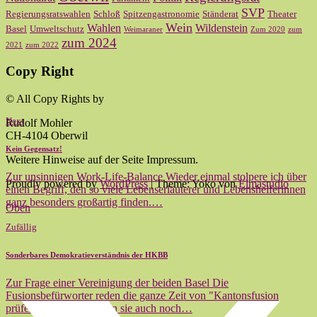
SVP
Regierungsratswahlen
Schloß
Spitzengastronomie
Ständerat
Theater
Wein
Wahlen
Wildenstein
Basel
Umweltschutz
Weimaraner
Zum 2020
zum
zum 2024
2021
zum 2022
Copy Right
© All Copy Rights by
Next
Rudolf Mohler
CH-4104 Oberwil
Kein Gegensatz!
Weitere Hinweise auf der Seite Impressum.
Zur unsinnigen Work-Life-Balance Wieder einmal stolpere ich über
Proudly powered by
WordPress
|
Theme: Yoko von
Elmastudio
einen Begriff, den so viele Lebenserläuterer und Lebenshelferinnen
ganz besonders großartig finden.…
Oben
Zufällig
Sonderbares Demokratieverständnis der HKBB
Zur Frage einer Vereinigung der beiden Basel Die
Fusionsbefürworter reden die ganze Zeit von "Kantonsfusion
prüfen". Und dann reden sie auch noch…