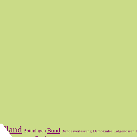
elland
Bund
Bottmingen
Bundesverfassung
Demokratie
Eidgenossen