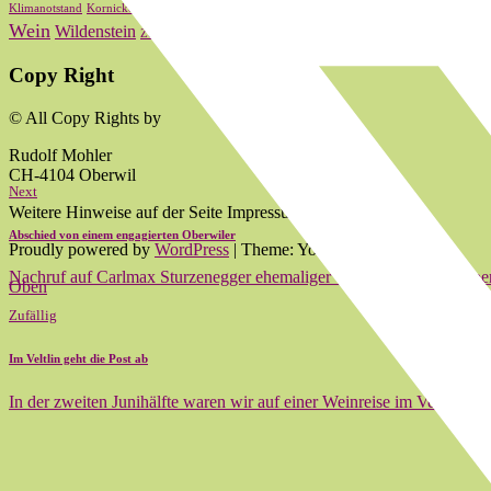
Oberwi
Kultur
Landrat
Lauber
Nationalrat
Klimanotstand
Kornicker
LRW
zum 2024
Wein
Wildenstein
Zum 2020
zum 2021
zum 2022
Copy Right
© All Copy Rights by
Rudolf Mohler
CH-4104 Oberwil
Next
Weitere Hinweise auf der Seite Impressum.
Abschied von einem engagierten Oberwiler
Proudly powered by
WordPress
|
Theme: Yoko von
Elmastudio
Nachruf auf Carlmax Sturzenegger ehemaliger Gemeinderat von Ober
Oben
Zufällig
Im Veltlin geht die Post ab
In der zweiten Junihälfte waren wir auf einer Weinreise im Veltlin 