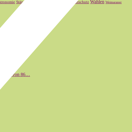
SVP
Wahlen
stronomie
Ständerat
Theater Basel
Umweltschutz
Weimaraner
m Alter von 86…