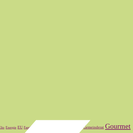
Gourmet
FDP
Frankreich
EU
Gemeinderat
Elio
Energie
Familienmitglied