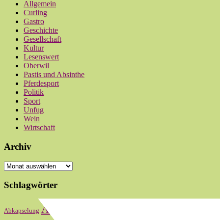
Allgemein
Curling
Gastro
Geschichte
Gesellschaft
Kultur
Lesenswert
Oberwil
Pastis und Absinthe
Pferdesport
Politik
Sport
Unfug
Wein
Wirtschaft
Archiv
Archiv
Schlagwörter
Bas
Abstimmung
Basel
Basel-Stadt
Abkapselung
Baselbiet