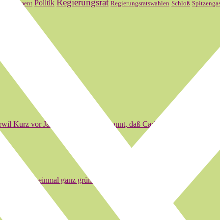
l
Regierungsrat
Politik
Parlament
Regierungsratswahlen
Schloß
Spitzenga
wil Kurz vor Jahresende wurde bekannt, daß Carlmax Sturzenegger i
und setzten uns einmal ganz gründlich mit den Entwicklungen…