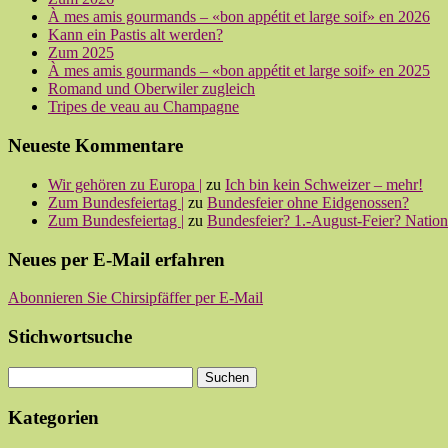
À mes amis gourmands – «bon appétit et large soif» en 2026
Kann ein Pastis alt werden?
Zum 2025
À mes amis gourmands – «bon appétit et large soif» en 2025
Romand und Oberwiler zugleich
Tripes de veau au Champagne
Neueste Kommentare
Wir gehören zu Europa |
zu
Ich bin kein Schweizer – mehr!
Zum Bundesfeiertag |
zu
Bundesfeier ohne Eidgenossen?
Zum Bundesfeiertag |
zu
Bundesfeier? 1.-August-Feier? Nationa
Neues per E-Mail erfahren
Abonnieren Sie Chirsipfäffer per E-Mail
Stichwortsuche
Kategorien