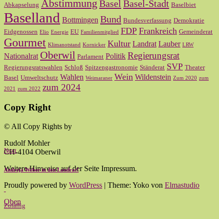
Abstimmung
Basel
Basel-Stadt
Abkapselung
Baselbiet
Baselland
Bund
Bottmingen
Bundesverfassung
Demokratie
FDP
Frankreich
Eidgenossen
EU
Gemeinderat
Elio
Energie
Familienmitglied
Gourmet
Kultur
Landrat
Lauber
Klimanotstand
Kornicker
LRW
Oberwil
Regierungsrat
Nationalrat
Politik
Parlament
SVP
Regierungsratswahlen
Schloß
Spitzengastronomie
Ständerat
Theater
Wein
Wahlen
Wildenstein
Basel
Umweltschutz
Weimaraner
Zum 2020
zum
zum 2024
2021
zum 2022
Copy Right
© All Copy Rights by
Rudolf Mohler
Next
CH-4104 Oberwil
Weitere Hinweise auf der Seite Impressum.
Andreja Weber in den Landrat!
Proudly powered by
WordPress
|
Theme: Yoko von
Elmastudio
Oben
Zufällig