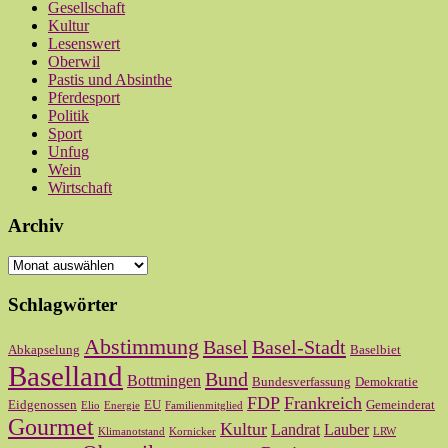
Gesellschaft
Kultur
Lesenswert
Oberwil
Pastis und Absinthe
Pferdesport
Politik
Sport
Unfug
Wein
Wirtschaft
Archiv
Archiv
Schlagwörter
Abstimmung
Basel
Basel-Stadt
Abkapselung
Baselbiet
Baselland
Bund
Bottmingen
Bundesverfassung
Demokratie
FDP
Frankreich
Eidgenossen
EU
Gemeinderat
Elio
Energie
Familienmitglied
Gourmet
Kultur
Landrat
Lauber
Klimanotstand
Kornicker
LRW