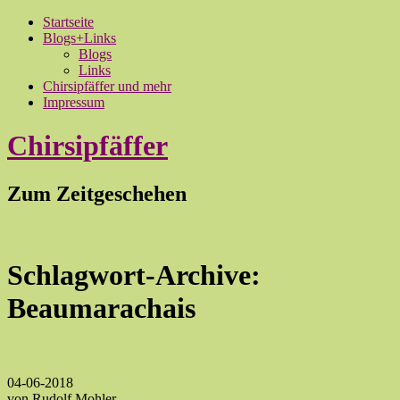
Startseite
Blogs+Links
Blogs
Links
Chirsipfäffer und mehr
Impressum
Chirsipfäffer
Zum Zeitgeschehen
Schlagwort-Archive:
Beaumarachais
04-06-2018
von Rudolf Mohler