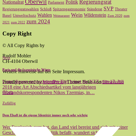
Oberwil
Regierungsrat
Nationalrat
Politik
Parlament
SVP
Regierungsratswahlen
Schloß
Spitzengastronomie
Ständerat
Theater
Wein
Wahlen
Wildenstein
Basel
Umweltschutz
Weimaraner
Zum 2020
zum
zum 2024
2021
zum 2022
Copy Right
© All Copy Rights by
Rudolf Mohler
Next
CH-4104 Oberwil
Paris und die französische Wüste
Weitere Hinweise auf der Seite Impressum.
Unter diesem provozierenden Titel bringt die NZZ vom 17. Juli
Proudly powered by
WordPress
|
Theme: Yoko von
Elmastudio
2018 eine Art Abschiedsartikel vom langjährigen
Oben
Auslandskorrespondenten Nikos Tzermias, in…
Zufällig
Dem Elsaß ist die eigene Identität immer noch sehr wichtig
Wer Frankreich gern hat, das Land viel bereist und sich mit seiner
Geschichte und seiner Politik befaßt, wundert sich oft…