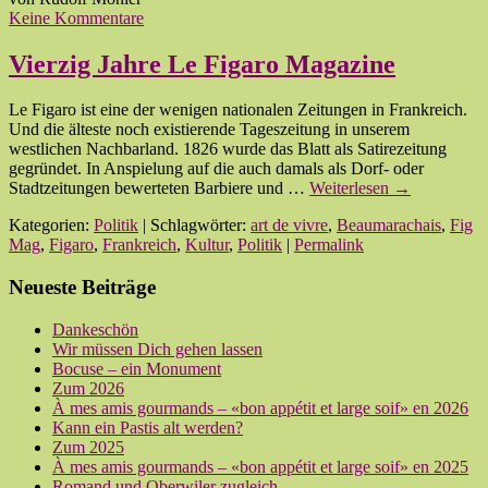
Keine Kommentare
Vierzig Jahre Le Figaro Magazine
Le Figaro ist eine der wenigen nationalen Zeitungen in Frankreich.
Und die älteste noch existierende Tageszeitung in unserem
westlichen Nachbarland. 1826 wurde das Blatt als Satirezeitung
gegründet. In Anspielung auf die auch damals als Dorf- oder
Stadtzeitungen bewerteten Barbiere und …
Weiterlesen
→
Kategorien:
Politik
| Schlagwörter:
art de vivre
,
Beaumarachais
,
Fig
Mag
,
Figaro
,
Frankreich
,
Kultur
,
Politik
|
Permalink
Neueste Beiträge
Dankeschön
Wir müssen Dich gehen lassen
Bocuse – ein Monument
Zum 2026
À mes amis gourmands – «bon appétit et large soif» en 2026
Kann ein Pastis alt werden?
Zum 2025
À mes amis gourmands – «bon appétit et large soif» en 2025
Romand und Oberwiler zugleich