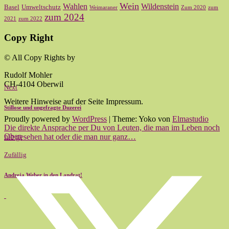
Wein
Wahlen
Wildenstein
Basel
Umweltschutz
Weimaraner
Zum 2020
zum
zum 2024
2021
zum 2022
Copy Right
© All Copy Rights by
Rudolf Mohler
CH-4104 Oberwil
Next
Weitere Hinweise auf der Seite Impressum.
Stillose und ungefragte Duzerei
Proudly powered by
WordPress
|
Theme: Yoko von
Elmastudio
Die direkte Ansprache per Du von Leuten, die man im Leben noch
Oben
nie gesehen hat oder die man nur ganz…
Zufällig
Andreja Weber in den Landrat!