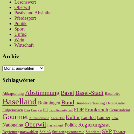
Lesenswert
Oberwil
Pastis und Absinthe
Pferdesport
Politik
Sport
Unfug
Wein
Wirtschaft
Archiv
Archiv
Schlagwörter
Abstimmung
Basel
Basel-Stadt
Abkapselung
Baselbiet
Baselland
Bund
Bottmingen
Bundesverfassung
Demokratie
FDP
Frankreich
Eidgenossen
EU
Gemeinderat
Elio
Energie
Familienmitglied
Gourmet
Kultur
Landrat
Lauber
Klimanotstand
Kornicker
LRW
Oberwil
Regierungsrat
Nationalrat
Politik
Parlament
SVP
Regierungsratswahlen
Schloß
Spitzengastronomie
Ständerat
Theater