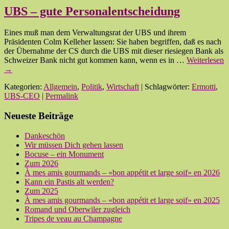
UBS – gute Personalentscheidung
Eines muß man dem Verwaltungsrat der UBS und ihrem
Präsidenten Colm Kelleher lassen: Sie haben begriffen, daß es nach
der Übernahme der CS durch die UBS mit dieser riesiegen Bank als
Schweizer Bank nicht gut kommen kann, wenn es in …
Weiterlesen
→
Kategorien:
Allgemein
,
Politik
,
Wirtschaft
| Schlagwörter:
Ermotti
,
UBS-CEO
|
Permalink
Neueste Beiträge
Dankeschön
Wir müssen Dich gehen lassen
Bocuse – ein Monument
Zum 2026
À mes amis gourmands – «bon appétit et large soif» en 2026
Kann ein Pastis alt werden?
Zum 2025
À mes amis gourmands – «bon appétit et large soif» en 2025
Romand und Oberwiler zugleich
Tripes de veau au Champagne