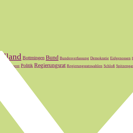
elland
Bund
Bottmingen
Bundesverfassung
Demokratie
Eidgenossen
l
Regierungsrat
Politik
Parlament
Regierungsratswahlen
Schloß
Spitzenga