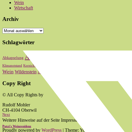
Wein
Wirtschaft
Archiv
Archiv
Schlagwörter
Bas
Abstimmung
Basel
Basel-Stadt
Abkapselung
Baselbiet
Oberwi
Kultur
Landrat
Lauber
Nationalrat
Klimanotstand
Kornicker
LRW
zum 2024
Wein
Wildenstein
Zum 2020
zum 2021
zum 2022
Copy Right
© All Copy Rights by
Rudolf Mohler
CH-4104 Oberwil
Next
Weitere Hinweise auf der Seite Impressum.
Putzi's Weinresidenz
Proudly powered by
WordPress
|
Theme: Yoko von
Elmastudio