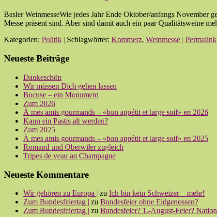
Basler WeinmesseWie jedes Jahr Ende Oktober/anfangs November gehö
Messe präsent sind. Aber sind damit auch ein paar Qualitätsweine m
Kategorien:
Politik
| Schlagwörter:
Kommerz
,
Weinmesse
|
Permalink
Neueste Beiträge
Dankeschön
Wir müssen Dich gehen lassen
Bocuse – ein Monument
Zum 2026
À mes amis gourmands – «bon appétit et large soif» en 2026
Kann ein Pastis alt werden?
Zum 2025
À mes amis gourmands – «bon appétit et large soif» en 2025
Romand und Oberwiler zugleich
Tripes de veau au Champagne
Neueste Kommentare
Wir gehören zu Europa |
zu
Ich bin kein Schweizer – mehr!
Zum Bundesfeiertag |
zu
Bundesfeier ohne Eidgenossen?
Zum Bundesfeiertag |
zu
Bundesfeier? 1.-August-Feier? Nationa