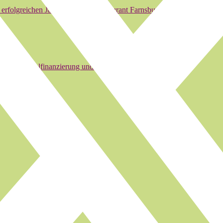
erfolgreichen Jahren auf dem Restaurant Farnsburg ihre Zelte neu au
 für die Spitalfinanzierung und die Leistungsabgeltung der…