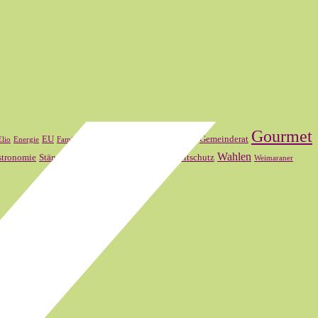
Gourmet
FDP
Frankreich
EU
Gemeinderat
Elio
Energie
Familienmitglied
SVP
Wahlen
stronomie
Ständerat
Theater Basel
Umweltschutz
Weimaraner