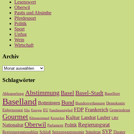
Lesenswert
Oberwil
Pastis und Absinthe
Pferdesport
Politik
Sport
Unfug
Wein
Wirtschaft
Archiv
Archiv
Schlagwörter
Abstimmung
Basel
Basel-Stadt
Abkapselung
Baselbiet
Baselland
Bund
Bottmingen
Bundesverfassung
Demokratie
FDP
Frankreich
Eidgenossen
EU
Gemeinderat
Elio
Energie
Familienmitglied
Gourmet
Kultur
Landrat
Lauber
Klimanotstand
Kornicker
LRW
Oberwil
Regierungsrat
Nationalrat
Politik
Parlament
SVP
Regierungsratswahlen
Schloß
Spitzengastronomie
Ständerat
Theater