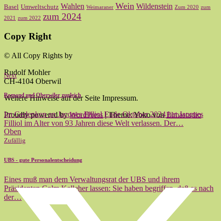
Wein
Wahlen
Wildenstein
Basel
Umweltschutz
Weimaraner
Zum 2020
zum
zum 2024
2021
zum 2022
Copy Right
© All Copy Rights by
Rudolf Mohler
Next
CH-4104 Oberwil
Romand und Oberwiler zugleich
Weitere Hinweise auf der Seite Impressum.
Im Gedenken an Jacques Filliol Ende Oktober 2024 hat Jacques
Proudly powered by
WordPress
|
Theme: Yoko von
Elmastudio
Filliol im Alter von 93 Jahren diese Welt verlassen. Der…
Oben
Zufällig
UBS - gute Personalentscheidung
Eines muß man dem Verwaltungsrat der UBS und ihrem
Präsidenten Colm Kelleher lassen: Sie haben begriffen, daß es nach
der…