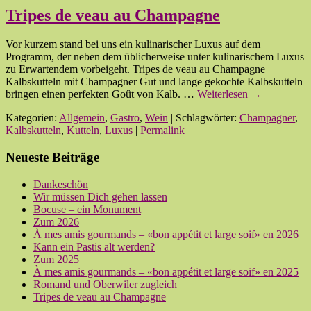
Tripes de veau au Champagne
Vor kurzem stand bei uns ein kulinarischer Luxus auf dem
Programm, der neben dem üblicherweise unter kulinarischem Luxus
zu Erwartendem vorbeigeht. Tripes de veau au Champagne
Kalbskutteln mit Champagner Gut und lange gekochte Kalbskutteln
bringen einen perfekten Goût von Kalb. …
Weiterlesen
→
Kategorien:
Allgemein
,
Gastro
,
Wein
| Schlagwörter:
Champagner
,
Kalbskutteln
,
Kutteln
,
Luxus
|
Permalink
Neueste Beiträge
Dankeschön
Wir müssen Dich gehen lassen
Bocuse – ein Monument
Zum 2026
À mes amis gourmands – «bon appétit et large soif» en 2026
Kann ein Pastis alt werden?
Zum 2025
À mes amis gourmands – «bon appétit et large soif» en 2025
Romand und Oberwiler zugleich
Tripes de veau au Champagne