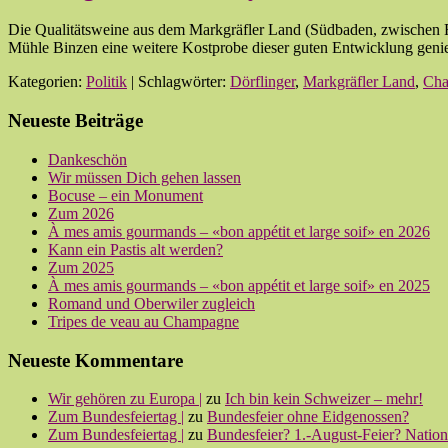
Die Qualitätsweine aus dem Markgräfler Land (Südbaden, zwischen Fre
Mühle Binzen eine weitere Kostprobe dieser guten Entwicklung 
Kategorien:
Politik
| Schlagwörter:
Dörflinger
,
Markgräfler Land
,
Cha
Neueste Beiträge
Dankeschön
Wir müssen Dich gehen lassen
Bocuse – ein Monument
Zum 2026
À mes amis gourmands – «bon appétit et large soif» en 2026
Kann ein Pastis alt werden?
Zum 2025
À mes amis gourmands – «bon appétit et large soif» en 2025
Romand und Oberwiler zugleich
Tripes de veau au Champagne
Neueste Kommentare
Wir gehören zu Europa |
zu
Ich bin kein Schweizer – mehr!
Zum Bundesfeiertag |
zu
Bundesfeier ohne Eidgenossen?
Zum Bundesfeiertag |
zu
Bundesfeier? 1.-August-Feier? Nationa