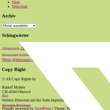
Wein
Wirtschaft
Archiv
Archiv
Schlagwörter
Bas
Abstimmung
Basel
Basel-Stadt
Abkapselung
Baselbiet
Oberwi
Kultur
Landrat
Lauber
Nationalrat
Klimanotstand
Kornicker
LRW
zum 2024
Wein
Wildenstein
Zum 2020
zum 2021
zum 2022
Copy Right
© All Copy Rights by
Rudolf Mohler
CH-4104 Oberwil
Next
Weitere Hinweise auf der Seite Impressum.
Angenehme Bestätigung
Proudly powered by
WordPress
|
Theme: Yoko von
Elmastudio