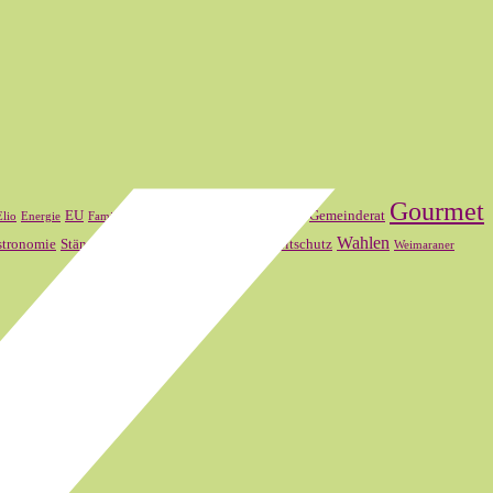
Gourmet
FDP
Frankreich
EU
Gemeinderat
Elio
Energie
Familienmitglied
SVP
Wahlen
stronomie
Ständerat
Theater Basel
Umweltschutz
Weimaraner