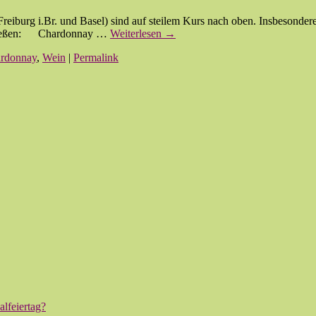
iburg i.Br. und Basel) sind auf steilem Kurs nach oben. Insbesondere
genießen: Chardonnay …
Weiterlesen
→
rdonnay
,
Wein
|
Permalink
lfeiertag?