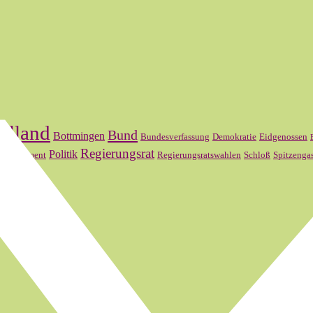
elland
Bund
Bottmingen
Bundesverfassung
Demokratie
Eidgenossen
l
Regierungsrat
Politik
Parlament
Regierungsratswahlen
Schloß
Spitzenga