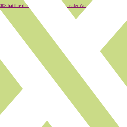
008 hat ihre diesjährigen Ergebnisse aus der Weinprämierung vom 15. 