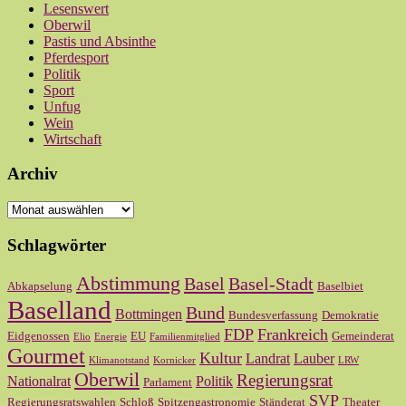
Lesenswert
Oberwil
Pastis und Absinthe
Pferdesport
Politik
Sport
Unfug
Wein
Wirtschaft
Archiv
Archiv
Schlagwörter
Abstimmung
Basel
Basel-Stadt
Abkapselung
Baselbiet
Baselland
Bund
Bottmingen
Bundesverfassung
Demokratie
FDP
Frankreich
Eidgenossen
EU
Gemeinderat
Elio
Energie
Familienmitglied
Gourmet
Kultur
Landrat
Lauber
Klimanotstand
Kornicker
LRW
Oberwil
Regierungsrat
Nationalrat
Politik
Parlament
SVP
Regierungsratswahlen
Schloß
Spitzengastronomie
Ständerat
Theater