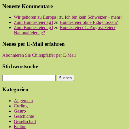
Neueste Kommentare
Wir gehören zu Europa |
zu
Ich bin kein Schweizer – mehr!
Zum Bundesfeiertag |
zu
Bundesfeier ohne Eidgenossen?
Zum Bundesfeiertag |
zu
Bundesfeier? 1.-August-Feier?
Nationalfeiertag?
Neues per E-Mail erfahren
Abonnieren Sie Chirsipfäffer per E-Mail
Stichwortsuche
Kategorien
Allgemein
Curling
Gastro
Geschichte
Gesellschaft
Kultur