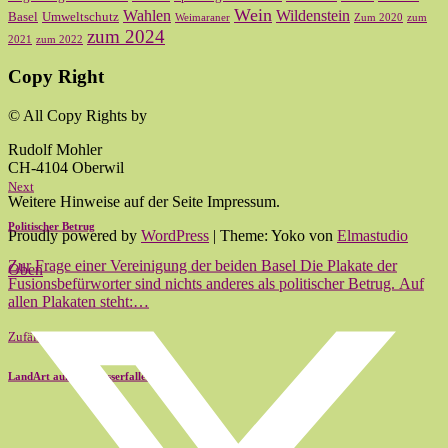
Wein
Wahlen
Wildenstein
Basel
Umweltschutz
Weimaraner
Zum 2020
zum
zum 2024
2021
zum 2022
Copy Right
© All Copy Rights by
Rudolf Mohler
CH-4104 Oberwil
Next
Weitere Hinweise auf der Seite Impressum.
Politischer Betrug
Proudly powered by
WordPress
|
Theme: Yoko von
Elmastudio
Zur Frage einer Vereinigung der beiden Basel Die Plakate der
Oben
Fusionsbefürworter sind nichts anderes als politischer Betrug. Auf
allen Plakaten steht:…
Zufällig
LandArt auf der Wasserfallen