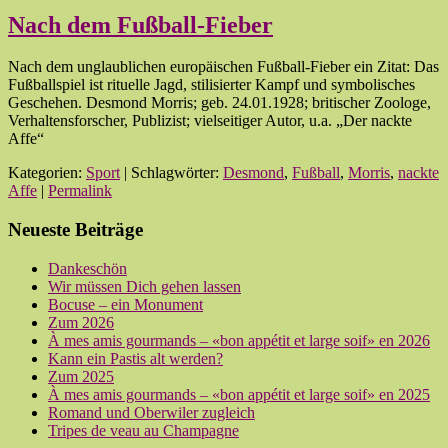
Nach dem Fußball-Fieber
Nach dem unglaublichen europäischen Fußball-Fieber ein Zitat: Das
Fußballspiel ist rituelle Jagd, stilisierter Kampf und symbolisches
Geschehen. Desmond Morris; geb. 24.01.1928; britischer Zoologe,
Verhaltensforscher, Publizist; vielseitiger Autor, u.a. „Der nackte
Affe“
Kategorien:
Sport
| Schlagwörter:
Desmond
,
Fußball
,
Morris
,
nackte
Affe
|
Permalink
Neueste Beiträge
Dankeschön
Wir müssen Dich gehen lassen
Bocuse – ein Monument
Zum 2026
À mes amis gourmands – «bon appétit et large soif» en 2026
Kann ein Pastis alt werden?
Zum 2025
À mes amis gourmands – «bon appétit et large soif» en 2025
Romand und Oberwiler zugleich
Tripes de veau au Champagne