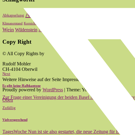
Bas
Abstimmung
Basel
Basel-Stadt
Abkapselung
Baselbiet
Oberwi
Kultur
Landrat
Lauber
Nationalrat
Klimanotstand
Kornicker
LRW
zum 2024
Wein
Wildenstein
Zum 2020
zum 2021
zum 2022
Copy Right
© All Copy Rights by
Rudolf Mohler
CH-4104 Oberwil
Next
Weitere Hinweise auf der Seite Impressum.
Es gibt keine Halbkantone
Proudly powered by
WordPress
|
Theme: Yoko von
Elmastudio
Zur Frage einer Vereinigung der beiden Basel Mit der neuen Bundesv
Oben
Zufällig
Vielversprechend
TagesWoche Nun ist sie also gestartet, die neue Zeitung für Basel 