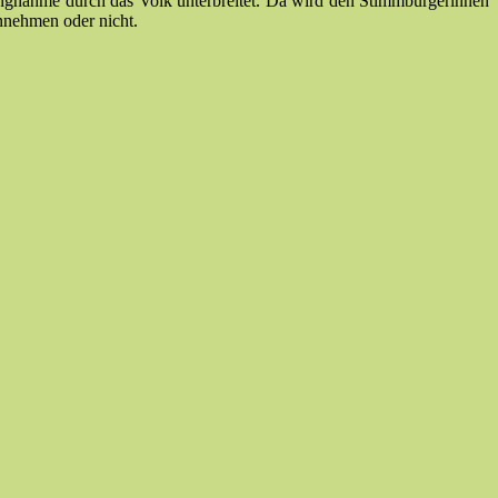
lungnahme durch das Volk unterbreitet. Da wird den Stimmbürgerinnen
annehmen oder nicht.