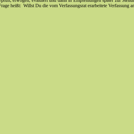
eprüft, erwogen, evaluiert und dann in Empfehlungen später zur Stel
Frage heißt: Willst Du die vom Verfassungsrat erarbeitete Verfassung 