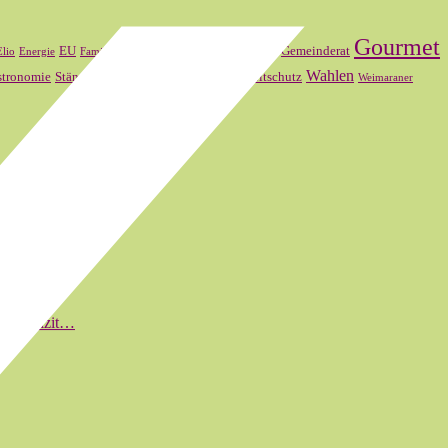
Gourmet
FDP
Frankreich
EU
Gemeinderat
Elio
Energie
Familienmitglied
SVP
Wahlen
stronomie
Ständerat
Theater Basel
Umweltschutz
Weimaraner
ft explizit…