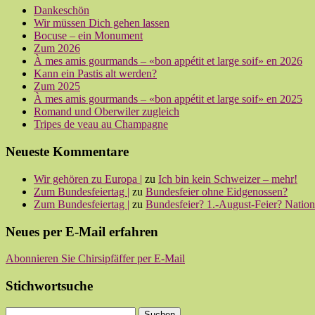
Dankeschön
Wir müssen Dich gehen lassen
Bocuse – ein Monument
Zum 2026
À mes amis gourmands – «bon appétit et large soif» en 2026
Kann ein Pastis alt werden?
Zum 2025
À mes amis gourmands – «bon appétit et large soif» en 2025
Romand und Oberwiler zugleich
Tripes de veau au Champagne
Neueste Kommentare
Wir gehören zu Europa |
zu
Ich bin kein Schweizer – mehr!
Zum Bundesfeiertag |
zu
Bundesfeier ohne Eidgenossen?
Zum Bundesfeiertag |
zu
Bundesfeier? 1.-August-Feier? Nationa
Neues per E-Mail erfahren
Abonnieren Sie Chirsipfäffer per E-Mail
Stichwortsuche