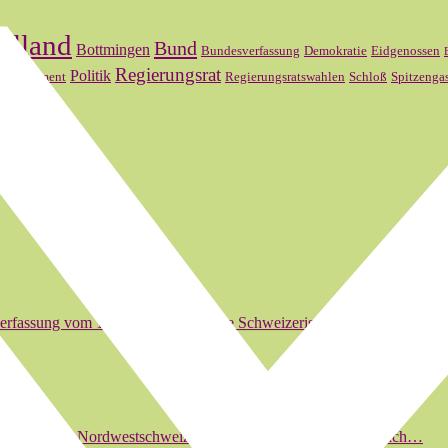
elland
Bund
Bottmingen
Bundesverfassung
Demokratie
Eidgenossen
l
Regierungsrat
Politik
Parlament
Regierungsratswahlen
Schloß
Spitzenga
erfassung vom 18. April 1999 hat die Schweizerische Eidgenossenscha
und die Region Nordwestschweiz. Das gedruckte Produkte habe ich…