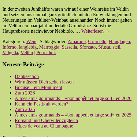
In der zweiten Junihälfte waren wir auf einer Weinreise im Veltlin
und setzten uns einmal ganz gründlich mit den Entwicklungen und
Neuerungen im Veltliner-Weinbau auseinander. Noch immer gelten
im Veltlin ein paar jahrhundertalte Grundsätze. So ist die
Hauptrebsorte nachwievor Nebbiolo. …
Weiterlesen
→
Kategorien:
Wein
| Schlagwörter:
Amarone
,
Grumello
,
Hanglagen
,
Inferno
,
langlebig
,
Marroggia
,
Sassella
,
Sforzato
,
Sfusat
,
steil
,
Valgella
,
Veltlin
|
Permalink
Neueste Beiträge
Dankeschön
Wir müssen Dich gehen lassen
Bocuse – ein Monument
Zum 2026
À mes amis gourmands – «bon appétit et large soif» en 2026
Kann ein Pastis alt werden?
Zum 2025
À mes amis gourmands – «bon appétit et large soif» en 2025
Romand und Oberwiler zugleich
Tripes de veau au Champagne