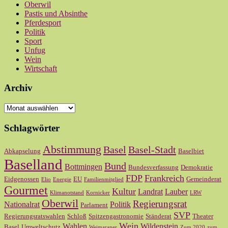
Oberwil
Pastis und Absinthe
Pferdesport
Politik
Sport
Unfug
Wein
Wirtschaft
Archiv
Archiv
Schlagwörter
Abstimmung
Basel
Basel-Stadt
Abkapselung
Baselbiet
Baselland
Bund
Bottmingen
Bundesverfassung
Demokratie
FDP
Frankreich
Eidgenossen
EU
Gemeinderat
Elio
Energie
Familienmitglied
Gourmet
Kultur
Landrat
Lauber
Klimanotstand
Kornicker
LRW
Oberwil
Regierungsrat
Nationalrat
Politik
Parlament
SVP
Regierungsratswahlen
Schloß
Spitzengastronomie
Ständerat
Theater
Wein
Wahlen
Wildenstein
Basel
Umweltschutz
Weimaraner
Zum 2020
zum