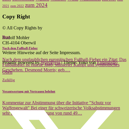
zum 2024
2021
zum 2022
Copy Right
© All Copy Rights by
Next
Rudolf Mohler
CH-4104 Oberwil
Nach dem Fußball-Fieber
Weitere Hinweise auf der Seite Impressum.
Nach dem unglaublichen europäischen Fußball-Fieber ein Zitat: Das
Proudly powered by
WordPress
|
Theme: Yoko von
Elmastudio
Fußballspiel ist rituelle Jagd, stilisierter Kampf und symbolisches
Geschehen. Desmond Morris; geb.…
Oben
Zufällig
Verantwortung mit Vertrauen belohnt
Kommentar zur Abstimmung über die Initiative "Schutz vor
Waffengewalt" Bei einer für schweizerische Volksabstimmungen
sehr guten Stimmbeteiligung von rund 49…