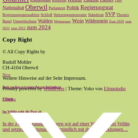
Klimanotstand
Kornicker
LRW
Oberwil
Regierungsrat
Nationalrat
Politik
Parlament
SVP
Regierungsratswahlen
Schloß
Spitzengastronomie
Ständerat
Theater
Wein
Wahlen
Wildenstein
Basel
Umweltschutz
Weimaraner
Zum 2020
zum
zum 2024
2021
zum 2022
Copy Right
© All Copy Rights by
Rudolf Mohler
CH-4104 Oberwil
Next
Weitere Hinweise auf der Seite Impressum.
Nein zu den extremen Agrar-Initiativen
Proudly powered by
WordPress
|
Theme: Yoko von
Elmastudio
Oben
Zufällig
Im Veltlin geht die Post ab
In der zweiten Junihälfte waren wir auf einer Weinreise im Veltlin
und setzten uns einmal ganz gründlich mit den Entwicklungen…