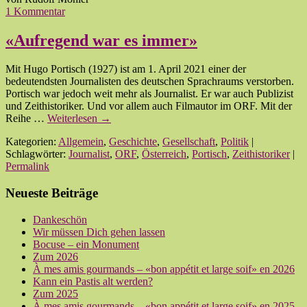
1 Kommentar
«Aufregend war es immer»
Mit Hugo Portisch (1927) ist am 1. April 2021 einer der
bedeutendsten Journalisten des deutschen Sprachraums verstorben.
Portisch war jedoch weit mehr als Journalist. Er war auch Publizist
und Zeithistoriker. Und vor allem auch Filmautor im ORF. Mit der
Reihe …
Weiterlesen
→
Kategorien:
Allgemein
,
Geschichte
,
Gesellschaft
,
Politik
|
Schlagwörter:
Journalist
,
ORF
,
Österreich
,
Portisch
,
Zeithistoriker
|
Permalink
Neueste Beiträge
Dankeschön
Wir müssen Dich gehen lassen
Bocuse – ein Monument
Zum 2026
À mes amis gourmands – «bon appétit et large soif» en 2026
Kann ein Pastis alt werden?
Zum 2025
À mes amis gourmands – «bon appétit et large soif» en 2025