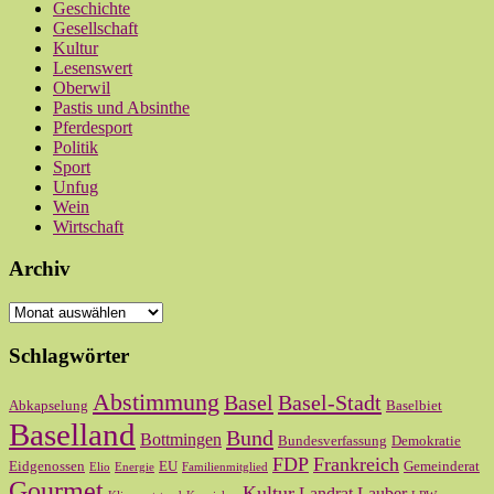
Geschichte
Gesellschaft
Kultur
Lesenswert
Oberwil
Pastis und Absinthe
Pferdesport
Politik
Sport
Unfug
Wein
Wirtschaft
Archiv
Archiv
Schlagwörter
Abstimmung
Basel
Basel-Stadt
Abkapselung
Baselbiet
Baselland
Bund
Bottmingen
Bundesverfassung
Demokratie
FDP
Frankreich
Eidgenossen
EU
Gemeinderat
Elio
Energie
Familienmitglied
Gourmet
Kultur
Landrat
Lauber