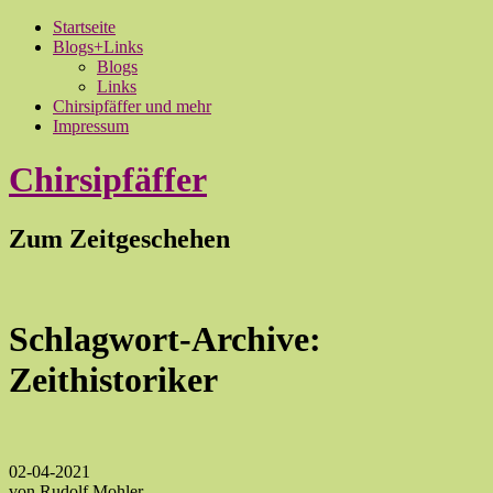
Startseite
Blogs+Links
Blogs
Links
Chirsipfäffer und mehr
Impressum
Chirsipfäffer
Zum Zeitgeschehen
Schlagwort-Archive:
Zeithistoriker
02-04-2021
von Rudolf Mohler