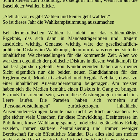
Schriftstellers Carl Sandburg. Es steigt in mir auf, wenn ich auf die
Baselbieter Wahlen blicke.
„Stell dir vor, es gibt Wahlen und keiner geht wählen.“
So ist dieses Jahr die Wahlkampfstimmung auszumachen.
Bei demokratischen Wahlen ist nicht nur das zahlenmäßige
Ergebnis, das sich dann in Mandatsträgerinnen
und -trägern
ausdrückt, wichtig. Genauso wichtig wäre der gesellschaftlich-
politische Diskurs im Wahlkampf, denn nur daraus ergeben sich die
inhaltlichen Weichenstellungen für die kommende Zeit. Aber wo
war denn eigentlich der politische Diskurs in diesem Wahlkampf? Er
hat fast gänzlich gefehlt. Von Kandidierenden haben aus meiner
Sicht eigentlich nur die beiden neuen Kandidatinnen für den
Regierungsrat, Monica Gschwind und Regula Nebiker, etwas zu
einer inhaltlichen Auseinandersetzung beigetragen. Am meisten
haben sich die Medien bemüht, einen Diskurs in Gang zu bringen.
Es muß frustrierend sein, wenn diese Anstrengungen einfach ins
Leere laufen. Die Parteien haben sich vornehm auf
„Personalvorstellungen“ zurückgezogen, inhaltliche
Auseinandersetzungen konnte man nicht wirklich ausmachen. Es
gibt sicher viele Ursachen für diese Entwicklung. Desinteresse im
Publikum, kurze Wahlkampfspanne, möglichst geräuschlos Erfolg
erzielen, immer stärkere Zentralisierung und immer weniger
Bereitschaft für ein öffentliches Mandat. Das alles sind aus meiner
Sicht solche Ursachen, doch die Liste ist längst nicht abgeschlossen.