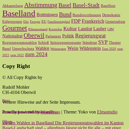
Abstimmung
Basel
Basel-Stadt
Abkapselung
Baselbiet
Baselland
Bund
Bottmingen
Bundesverfassung
Demokratie
FDP
Frankreich
Eidgenossen
EU
Gemeinderat
Elio
Energie
Familienmitglied
Gourmet
Kultur
Landrat
Lauber
Klimanotstand
Kornicker
LRW
Oberwil
Regierungsrat
Nationalrat
Politik
Parlament
SVP
Regierungsratswahlen
Schloß
Spitzengastronomie
Ständerat
Theater
Wein
Wahlen
Wildenstein
Basel
Umweltschutz
Weimaraner
Zum 2020
zum
zum 2024
2021
zum 2022
Copy Right
© All Copy Rights by
Rudolf Mohler
CH-4104 Oberwil
Next
Weitere Hinweise auf der Seite Impressum.
Proudly powered by
WordPress
|
Theme: Yoko von
Elmastudio
Es sind doch noch einige hingegangen ...
Oben
Zu den Wahlen in Baselland Die Regierungsratswahlen im Kanton
Basel-Landschaft sind – allerdings längst nicht für alle – mit einer…