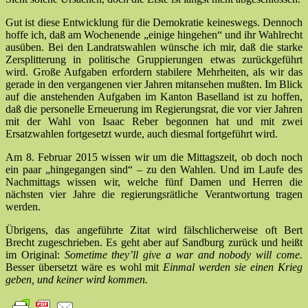
Gut ist diese Entwicklung für die Demokratie keineswegs. Dennoch
hoffe ich, daß am Wochenende „einige hingehen“ und ihr Wahlrecht
ausüben. Bei den Landratswahlen wünsche ich mir, daß die starke
Zersplitterung in politische Gruppierungen etwas zurückgeführt
wird. Große Aufgaben erfordern stabilere Mehrheiten, als wir das
gerade in den vergangenen vier Jahren mitansehen mußten. Im Blick
auf die anstehenden Aufgaben im Kanton Baselland ist zu hoffen,
daß die personelle Erneuerung im Regierungsrat, die vor vier Jahren
mit der Wahl von Isaac Reber begonnen hat und mit zwei
Ersatzwahlen fortgesetzt wurde, auch diesmal fortgeführt wird.
Am 8. Februar 2015 wissen wir um die Mittagszeit, ob doch noch
ein paar „hingegangen sind“ – zu den Wahlen. Und im Laufe des
Nachmittags wissen wir, welche fünf Damen und Herren die
nächsten vier Jahre die regierungsrätliche Verantwortung tragen
werden.
Übrigens, das angeführte Zitat wird fälschlicherweise oft Bert
Brecht zugeschrieben. Es geht aber auf Sandburg zurück und heißt
im Original:
Sometime they’ll give a war and nobody will come.
Besser übersetzt wäre es wohl mit
Einmal werden sie einen Krieg
geben, und keiner wird kommen.