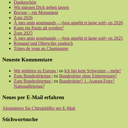
Dankeschön
Wir müssen Dich gehen lassen
Bocuse – ein Monument
Zum 2026
À mes amis gourmands – «bon appétit et large soif» en 2026
Kann ein Pastis alt werden?
Zum 2025
À mes amis gourmands – «bon appétit et large soif» en 2025
Romand und Oberwiler zugleich
Tripes de veau au Champagne
Neueste Kommentare
Wir gehören zu Europa |
zu
Ich bin kein Schweizer – mehr!
Zum Bundesfeiertag |
zu
Bundesfeier ohne Eidgenossen?
Zum Bundesfeiertag |
zu
Bundesfeier? 1.-August-Feier?
Nationalfeiertag?
Neues per E-Mail erfahren
Abonnieren Sie Chirsipfäffer per E-Mail
Stichwortsuche