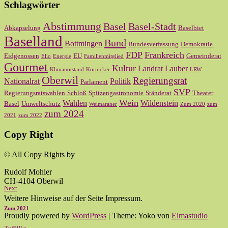
Schlagwörter
Abstimmung
Basel
Basel-Stadt
Abkapselung
Baselbiet
Baselland
Bund
Bottmingen
Bundesverfassung
Demokratie
FDP
Frankreich
Eidgenossen
EU
Gemeinderat
Elio
Energie
Familienmitglied
Gourmet
Kultur
Landrat
Lauber
Klimanotstand
Kornicker
LRW
Oberwil
Regierungsrat
Nationalrat
Politik
Parlament
SVP
Regierungsratswahlen
Schloß
Spitzengastronomie
Ständerat
Theater
Wein
Wahlen
Wildenstein
Basel
Umweltschutz
Weimaraner
Zum 2020
zum
zum 2024
2021
zum 2022
Copy Right
© All Copy Rights by
Rudolf Mohler
CH-4104 Oberwil
Next
Weitere Hinweise auf der Seite Impressum.
Zum 2021
Proudly powered by
WordPress
|
Theme: Yoko von
Elmastudio