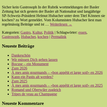
Sicher kein Gastrosoph In der Rubrik wortmeldungen der Basler
Zeitung hat sich gestern der Basler alt Nationalrat und langjährige
SP-Schweiz-Präsident Helmut Hubacher unter dem Titel Können sie
kochen? zu Wort gemeldet. Vom Kolumnisten Hubacher liest man
regelmässig Beiträge und ist …
Weiterlesen
→
Kategorien:
Gastro
,
Kultur
,
Politik
| Schlagwörter:
essen
,
Gastrosoph
,
Hubacher
,
kochen
|
Permalink
Neueste Beiträge
Dankeschön
Wir müssen Dich gehen lassen
Bocuse – ein Monument
Zum 2026
À mes amis gourmands – «bon appétit et large soif» en 2026
Kann ein Pastis alt werden?
Zum 2025
À mes amis gourmands – «bon appétit et large soif» en 2025
Romand und Oberwiler zugleich
Tripes de veau au Champagne
Neueste Kommentare