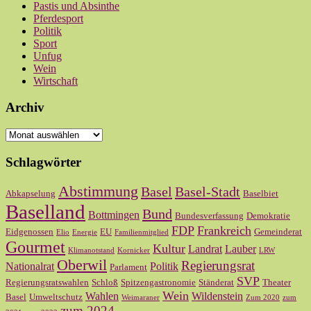
Pastis und Absinthe
Pferdesport
Politik
Sport
Unfug
Wein
Wirtschaft
Archiv
Archiv
Schlagwörter
Abstimmung
Basel
Basel-Stadt
Abkapselung
Baselbiet
Baselland
Bund
Bottmingen
Bundesverfassung
Demokratie
FDP
Frankreich
Eidgenossen
EU
Gemeinderat
Elio
Energie
Familienmitglied
Gourmet
Kultur
Landrat
Lauber
Klimanotstand
Kornicker
LRW
Oberwil
Regierungsrat
Nationalrat
Politik
Parlament
SVP
Regierungsratswahlen
Schloß
Spitzengastronomie
Ständerat
Theater
Wein
Wahlen
Wildenstein
Basel
Umweltschutz
Weimaraner
Zum 2020
zum
zum 2024