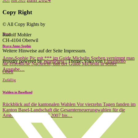
2021
zum 2022
Copy Right
© All Copy Rights by
Next
Rudolf Mohler
CH-4104 Oberwil
Bravo Anne-Sophie
Weitere Hinweise auf der Seite Impressum.
Anne-Sophie Pic mit *** im Guide Michelin Soeben vernimmt man
Proudly powered by
WordPress
|
Theme: Yoko von
Elmastudio
die erfreuliche Nachricht, daß der Guide Michelin in seiner
Ausgabe…
Oben
Zufällig
Wahlen in Baselland
Rückblick auf die kantonalen Wahlen Vor vierzehn Tagen fanden im
Kanton Basel-Landschaft die Gesamterneuerungwahlen für die
Amtsperiode vom 01.07.2007 bis…