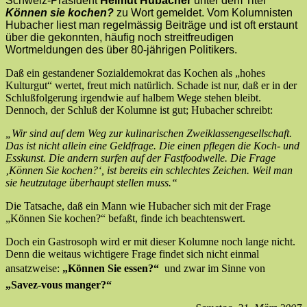
Schweiz-Präsident
Helmut Hubacher
unter dem Titel
Können sie kochen?
zu Wort gemeldet. Vom Kolumnisten
Hubacher liest man regelmässig Beiträge und ist oft erstaunt
über die gekonnten, häufig noch streitfreudigen
Wortmeldungen des über 80-jährigen Politikers.
Daß ein gestandener Sozialdemokrat das Kochen als „hohes
Kulturgut“ wertet, freut mich natürlich. Schade ist nur, daß er in der
Schlußfolgerung irgendwie auf halbem Wege stehen bleibt.
Dennoch, der Schluß der Kolumne ist gut; Hubacher schreibt:
„Wir sind auf dem Weg zur kulinarischen Zweiklassengesellschaft.
Das ist nicht allein eine Geldfrage. Die einen pflegen die Koch- und
Esskunst. Die andern surfen auf der Fastfoodwelle. Die Frage
‚Können Sie kochen?‘, ist bereits ein schlechtes Zeichen. Weil man
sie heutzutage überhaupt stellen muss.“
Die Tatsache, daß ein Mann wie Hubacher sich mit der Frage
„Können Sie kochen?“ befaßt, finde ich beachtenswert.
Doch ein Gastrosoph wird er mit dieser Kolumne noch lange nicht.
Denn die weitaus wichtigere Frage findet sich nicht einmal
ansatzweise:
„Können Sie essen?“
 und zwar im Sinne von
„Savez-vous manger?“