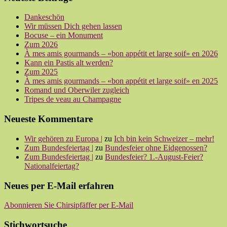
Dankeschön
Wir müssen Dich gehen lassen
Bocuse – ein Monument
Zum 2026
À mes amis gourmands – «bon appétit et large soif» en 2026
Kann ein Pastis alt werden?
Zum 2025
À mes amis gourmands – «bon appétit et large soif» en 2025
Romand und Oberwiler zugleich
Tripes de veau au Champagne
Neueste Kommentare
Wir gehören zu Europa |
zu
Ich bin kein Schweizer – mehr!
Zum Bundesfeiertag |
zu
Bundesfeier ohne Eidgenossen?
Zum Bundesfeiertag |
zu
Bundesfeier? 1.-August-Feier?
Nationalfeiertag?
Neues per E-Mail erfahren
Abonnieren Sie Chirsipfäffer per E-Mail
Stichwortsuche