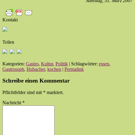
Samstag, 31. März 2007
Kontakt
Teilen
Kategorien:
Gastro
,
Kultur
,
Politik
| Schlagwörter:
essen
,
Gastrosoph
,
Hubacher
,
kochen
|
Permalink
Schreibe einen Kommentar
Pflichtfelder sind mit
*
markiert.
Nachricht
*