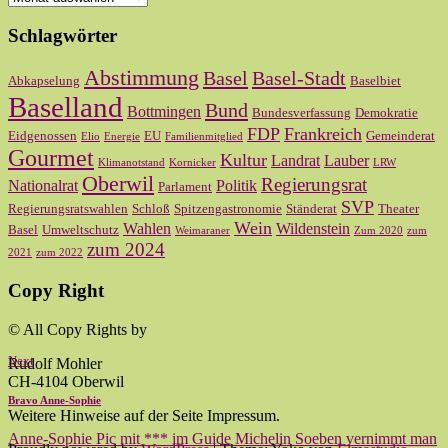
Schlagwörter
Abstimmung
Basel
Basel-Stadt
Abkapselung
Baselbiet
Baselland
Bund
Bottmingen
Bundesverfassung
Demokratie
FDP
Frankreich
Eidgenossen
EU
Gemeinderat
Elio
Energie
Familienmitglied
Gourmet
Kultur
Landrat
Lauber
Klimanotstand
Kornicker
LRW
Oberwil
Regierungsrat
Nationalrat
Politik
Parlament
SVP
Regierungsratswahlen
Schloß
Spitzengastronomie
Ständerat
Theater
Wein
Wahlen
Wildenstein
Basel
Umweltschutz
Weimaraner
Zum 2020
zum
zum 2024
2021
zum 2022
Copy Right
© All Copy Rights by
Next
Rudolf Mohler
CH-4104 Oberwil
Bravo Anne-Sophie
Weitere Hinweise auf der Seite Impressum.
Anne-Sophie Pic mit *** im Guide Michelin Soeben vernimmt man