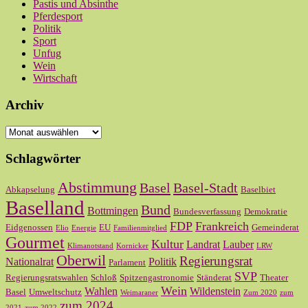
Pastis und Absinthe
Pferdesport
Politik
Sport
Unfug
Wein
Wirtschaft
Archiv
Archiv
Schlagwörter
Abstimmung
Basel
Basel-Stadt
Abkapselung
Baselbiet
Baselland
Bund
Bottmingen
Bundesverfassung
Demokratie
FDP
Frankreich
Eidgenossen
EU
Gemeinderat
Elio
Energie
Familienmitglied
Gourmet
Kultur
Landrat
Lauber
Klimanotstand
Kornicker
LRW
Oberwil
Regierungsrat
Nationalrat
Politik
Parlament
SVP
Regierungsratswahlen
Schloß
Spitzengastronomie
Ständerat
Theater
Wein
Wahlen
Wildenstein
Basel
Umweltschutz
Weimaraner
Zum 2020
zum
zum 2024
2021
zum 2022