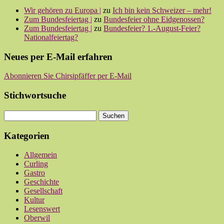
Wir gehören zu Europa |
zu
Ich bin kein Schweizer – mehr!
Zum Bundesfeiertag |
zu
Bundesfeier ohne Eidgenossen?
Zum Bundesfeiertag |
zu
Bundesfeier? 1.-August-Feier?
Nationalfeiertag?
Neues per E-Mail erfahren
Abonnieren Sie Chirsipfäffer per E-Mail
Stichwortsuche
Kategorien
Allgemein
Curling
Gastro
Geschichte
Gesellschaft
Kultur
Lesenswert
Oberwil