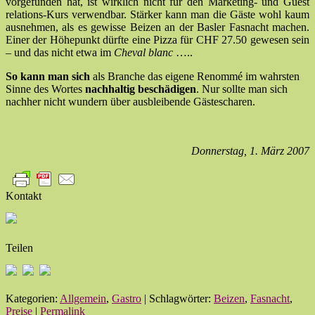
vorgefunden hat, ist wirklich nicht für den Marketing- und Guest
relations-Kurs verwendbar. Stärker kann man die Gäste wohl kaum
ausnehmen, als es gewisse Beizen an der Basler Fasnacht machen.
Einer der Höhepunkt dürfte eine Pizza für CHF 27.50 gewesen sein
– und das nicht etwa im
Cheval blanc
…..
So kann man
sich
als Branche das eigene Renommé im wahrsten
Sinne des Wortes
nachhaltig beschädigen
. Nur sollte man sich
nachher nicht wundern über ausbleibende Gästescharen.
Donnerstag, 1. März 2007
Kontakt
Teilen
Kategorien:
Allgemein
,
Gastro
| Schlagwörter:
Beizen
,
Fasnacht
,
Preise
|
Permalink