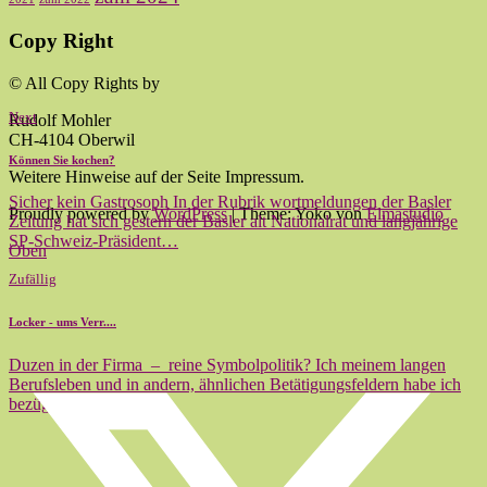
Copy Right
© All Copy Rights by
Next
Rudolf Mohler
CH-4104 Oberwil
Können Sie kochen?
Weitere Hinweise auf der Seite Impressum.
Sicher kein Gastrosoph In der Rubrik wortmeldungen der Basler
Proudly powered by
WordPress
|
Theme: Yoko von
Elmastudio
Zeitung hat sich gestern der Basler alt Nationalrat und langjährige
SP-Schweiz-Präsident…
Oben
Zufällig
Locker - ums Verr....
Duzen in der Firma – reine Symbolpolitik? Ich meinem langen
Berufsleben und in andern, ähnlichen Betätigungsfeldern habe ich
bezüglich den…