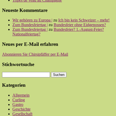
Tripes de veau au Champagne
Neueste Kommentare
Wir gehören zu Europa |
zu
Ich bin kein Schweizer – mehr!
Zum Bundesfeiertag |
zu
Bundesfeier ohne Eidgenossen?
Zum Bundesfeiertag |
zu
Bundesfeier? 1.-August-Feier?
Nationalfeiertag?
Neues per E-Mail erfahren
Abonnieren Sie Chirsipfäffer per E-Mail
Stichwortsuche
Kategorien
Allgemein
Curling
Gastro
Geschichte
Gesellschaft