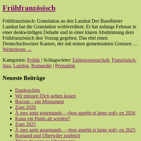
Frühfranzösisch
Frühfranzösisch: Gratulation an den Landrat Der Baselbieter
Landrat hat die Gratulation wohlverdient. Er hat anfangs Februar in
einer denkwürdigen Debatte und in einer klaren Abstimmung dem
Frühfranzösisch den Vorzug gegeben. Das ehrt einen
Deutschschweizer Kanton, der mit seinen gemeinsamen Grenzen …
Weiterlesen
→
Kategorien:
Politik
| Schlagwörter:
Eidgenossenschaft
,
Französisch
,
Jura
,
Landrat
,
Romandie
|
Permalink
Neueste Beiträge
Dankeschön
Wir müssen Dich gehen lassen
Bocuse – ein Monument
Zum 2026
À mes amis gourmands – «bon appétit et large soif» en 2026
Kann ein Pastis alt werden?
Zum 2025
À mes amis gourmands – «bon appétit et large soif» en 2025
Romand und Oberwiler zugleich