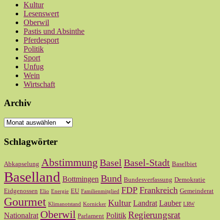
Kultur
Lesenswert
Oberwil
Pastis und Absinthe
Pferdesport
Politik
Sport
Unfug
Wein
Wirtschaft
Archiv
Archiv
Schlagwörter
Abstimmung
Basel
Basel-Stadt
Abkapselung
Baselbiet
Baselland
Bund
Bottmingen
Bundesverfassung
Demokratie
FDP
Frankreich
Eidgenossen
EU
Gemeinderat
Elio
Energie
Familienmitglied
Gourmet
Kultur
Landrat
Lauber
Klimanotstand
Kornicker
LRW
Oberwil
Regierungsrat
Nationalrat
Politik
Parlament