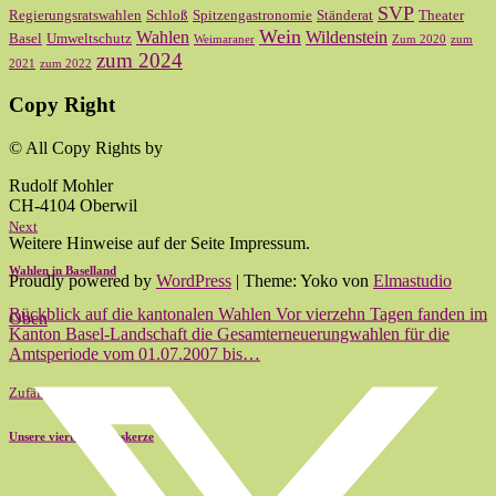
SVP
Regierungsratswahlen
Schloß
Spitzengastronomie
Ständerat
Theater
Wein
Wahlen
Wildenstein
Basel
Umweltschutz
Weimaraner
Zum 2020
zum
zum 2024
2021
zum 2022
Copy Right
© All Copy Rights by
Rudolf Mohler
CH-4104 Oberwil
Next
Weitere Hinweise auf der Seite Impressum.
Wahlen in Baselland
Proudly powered by
WordPress
|
Theme: Yoko von
Elmastudio
Rückblick auf die kantonalen Wahlen Vor vierzehn Tagen fanden im
Oben
Kanton Basel-Landschaft die Gesamterneuerungwahlen für die
Amtsperiode vom 01.07.2007 bis…
Zufällig
Unsere vierte Adventskerze