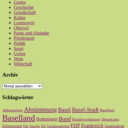
Gastro
Geschichte
Gesellschaft
Kultur
Lesenswert
Oberwil
Pastis und Absinthe
Pferdesport
Politik
Sport
Unfug
Wein
Wirtschaft
Archiv
Archiv
Schlagwörter
Abstimmung
Basel
Basel-Stadt
Abkapselung
Baselbiet
Baselland
Bund
Bottmingen
Bundesverfassung
Demokratie
FDP
Frankreich
Eidgenossen
EU
Gemeinderat
Elio
Energie
Familienmitglied