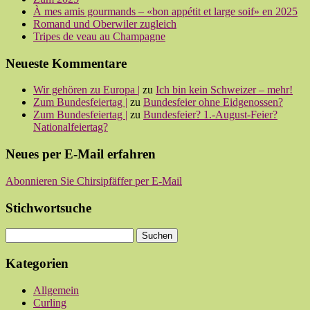
À mes amis gourmands – «bon appétit et large soif» en 2025
Romand und Oberwiler zugleich
Tripes de veau au Champagne
Neueste Kommentare
Wir gehören zu Europa |
zu
Ich bin kein Schweizer – mehr!
Zum Bundesfeiertag |
zu
Bundesfeier ohne Eidgenossen?
Zum Bundesfeiertag |
zu
Bundesfeier? 1.-August-Feier?
Nationalfeiertag?
Neues per E-Mail erfahren
Abonnieren Sie Chirsipfäffer per E-Mail
Stichwortsuche
Kategorien
Allgemein
Curling