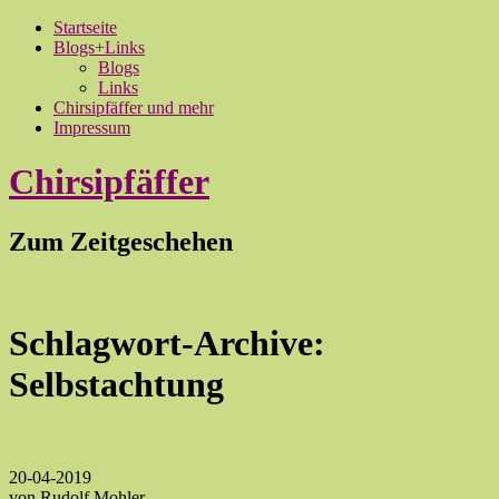
Startseite
Blogs+Links
Blogs
Links
Chirsipfäffer und mehr
Impressum
Chirsipfäffer
Zum Zeitgeschehen
Schlagwort-Archive:
Selbstachtung
20-04-2019
von Rudolf Mohler