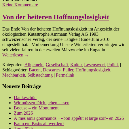
Keine Kommentare
Von der heiteren Hoffnungslosigkeit
Das Ende Von der heiteren Hoffnungslosigkeit im Angesicht der
ökologischen Katastrophe Ammann Verlag AG 1993
schweizerischer Verlag, der seine Tätigkeit Ende Juni 2010
eingestellt hat. Vorbemerkung Unsere Winterferien verbringen wir
seit vielen Jahren in der zweiten Märzwoche im Engadin. …
Weiterlesen
→
Kategorien:
Allgemein
,
Gesellschaft
,
Kultur
,
Lesenswert
,
Politik
|
Schlagwörter:
Bacon
,
Descartes
,
Fuller
,
Hoffnungslosigkeit
,
Machbarkeit
,
Selbstachtung
|
Permalink
Neueste Beiträge
Dankeschön
Wir müssen Dich gehen lassen
Bocuse – ein Monument
Zum 2026
À mes amis gourmands – «bon appétit et large soif» en 2026
Kann ein Pastis alt werden?
Zum 2025