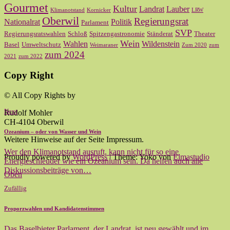
Gourmet
Kultur
Landrat
Lauber
Klimanotstand
Kornicker
LRW
Oberwil
Regierungsrat
Nationalrat
Politik
Parlament
SVP
Regierungsratswahlen
Schloß
Spitzengastronomie
Ständerat
Theater
Wein
Wahlen
Wildenstein
Basel
Umweltschutz
Weimaraner
Zum 2020
zum
zum 2024
2021
zum 2022
Copy Right
© All Copy Rights by
Next
Rudolf Mohler
CH-4104 Oberwil
Ozeanium – oder von Wasser und Wein
Weitere Hinweise auf der Seite Impressum.
Wer den Klimanotstand ausruft, kann nicht für so eine
Proudly powered by
WordPress
|
Theme: Yoko von
Elmastudio
Energieschleuder wie ein Ozeanium sein. Da helfen auch alle
Diskussionsbeiträge von…
Oben
Zufällig
Proporzwahlen und Kandidatenstimmen
Das Baselbieter Parlament, der Landrat, ist neu gewählt und im