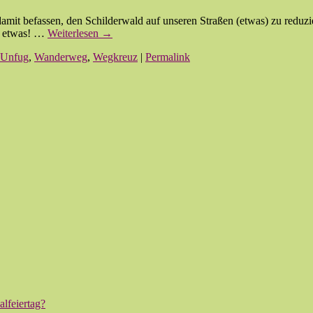
mit befassen, den Schilderwald auf unseren Straßen (etwas) zu reduzie
o etwas! …
Weiterlesen
→
Unfug
,
Wanderweg
,
Wegkreuz
|
Permalink
lfeiertag?