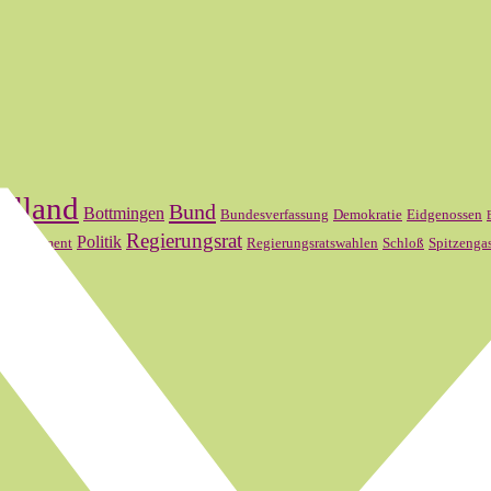
elland
Bund
Bottmingen
Bundesverfassung
Demokratie
Eidgenossen
l
Regierungsrat
Politik
Parlament
Regierungsratswahlen
Schloß
Spitzenga