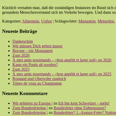
Kürzlich vernahm man, daß die zuständigen Instanzen im Bund sich da
gesundem Menschenverstand sich im Verkehr bewegen. Und dann s
Kategorien:
Allgemein
,
Unfug
| Schlagwörter:
Mariastein
,
Metzerlen
,
Neueste Beiträge
Dankeschön
Wir müssen Dich gehen lassen
Bocuse – ein Monument
Zum 2026
À mes amis gourmands – «bon appétit et large soif» en 2026
Kann ein Pastis alt werden?
Zum 2025
À mes amis gourmands – «bon appétit et large soif» en 2025
Romand und Oberwiler zugleich
Tripes de veau au Champagne
Neueste Kommentare
Wir gehören zu Europa |
zu
Ich bin kein Schweizer – mehr!
Zum Bundesfeiertag |
zu
Bundesfeier ohne Eidgenossen?
Zum Bundesfeiertag |
zu
Bundesfeier? 1.-August-Feier? Nationa