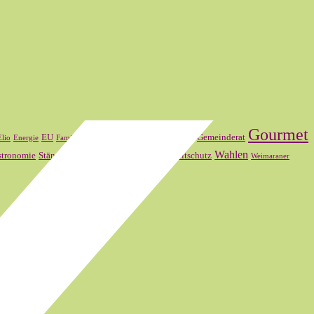
Gourmet
FDP
Frankreich
EU
Gemeinderat
Elio
Energie
Familienmitglied
SVP
Wahlen
stronomie
Ständerat
Theater Basel
Umweltschutz
Weimaraner