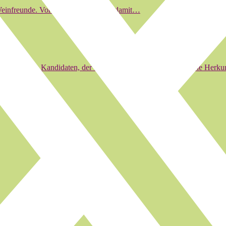
Weinfreunde. Vor 28 Jahren habe ich damit…
selland einen Kandidaten, der in Bern viel bewirken kann. Seine Herk