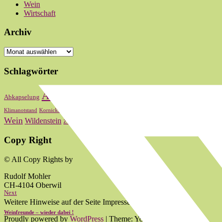
Wein
Wirtschaft
Archiv
Archiv
Schlagwörter
Bas
Abstimmung
Basel
Basel-Stadt
Abkapselung
Baselbiet
Oberwi
Kultur
Landrat
Lauber
Nationalrat
Klimanotstand
Kornicker
LRW
zum 2024
Wein
Wildenstein
Zum 2020
zum 2021
zum 2022
Copy Right
© All Copy Rights by
Rudolf Mohler
CH-4104 Oberwil
Next
Weitere Hinweise auf der Seite Impressum.
Weinfreunde – wieder dabei !
Proudly powered by
WordPress
|
Theme: Yoko von
Elmastudio