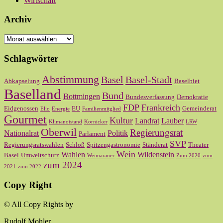
Wirtschaft
Archiv
Archiv
Schlagwörter
Abstimmung
Basel
Basel-Stadt
Abkapselung
Baselbiet
Baselland
Bund
Bottmingen
Bundesverfassung
Demokratie
FDP
Frankreich
Eidgenossen
EU
Gemeinderat
Elio
Energie
Familienmitglied
Gourmet
Kultur
Landrat
Lauber
Klimanotstand
Kornicker
LRW
Oberwil
Regierungsrat
Nationalrat
Politik
Parlament
SVP
Regierungsratswahlen
Schloß
Spitzengastronomie
Ständerat
Theater
Wein
Wahlen
Wildenstein
Basel
Umweltschutz
Weimaraner
Zum 2020
zum
zum 2024
2021
zum 2022
Copy Right
© All Copy Rights by
Rudolf Mohler