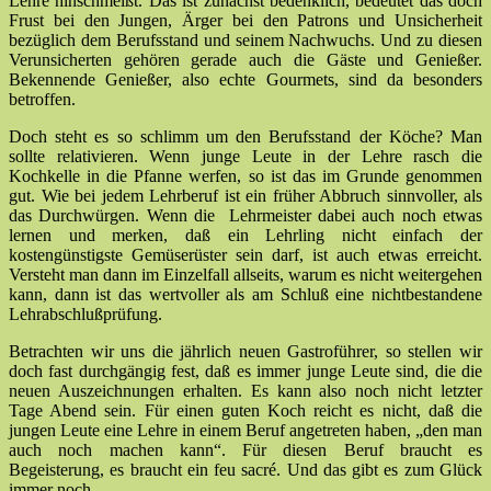
Lehre hinschmeißt. Das ist zunächst bedenklich, bedeutet das doch
Frust bei den Jungen, Ärger bei den Patrons und Unsicherheit
bezüglich dem Berufsstand und seinem Nachwuchs. Und zu diesen
Verunsicherten gehören gerade auch die Gäste und Genießer.
Bekennende Genießer, also echte Gourmets, sind da besonders
betroffen.
Doch steht es so schlimm um den Berufsstand der Köche? Man
sollte relativieren. Wenn junge Leute in der Lehre rasch die
Kochkelle in die Pfanne werfen, so ist das im Grunde genommen
gut. Wie bei jedem Lehrberuf ist ein früher Abbruch sinnvoller, als
das Durchwürgen. Wenn die Lehrmeister dabei auch noch etwas
lernen und merken, daß ein Lehrling nicht einfach der
kostengünstigste Gemüserüster sein darf, ist auch etwas erreicht.
Versteht man dann im Einzelfall allseits, warum es nicht weitergehen
kann, dann ist das wertvoller als am Schluß eine nichtbestandene
Lehrabschlußprüfung.
Betrachten wir uns die jährlich neuen Gastroführer, so stellen wir
doch fast durchgängig fest, daß es immer junge Leute sind, die die
neuen Auszeichnungen erhalten. Es kann also noch nicht letzter
Tage Abend sein. Für einen guten Koch reicht es nicht, daß die
jungen Leute eine Lehre in einem Beruf angetreten haben, „den man
auch noch machen kann“. Für diesen Beruf braucht es
Begeisterung, es braucht ein feu sacré. Und das gibt es zum Glück
immer noch.