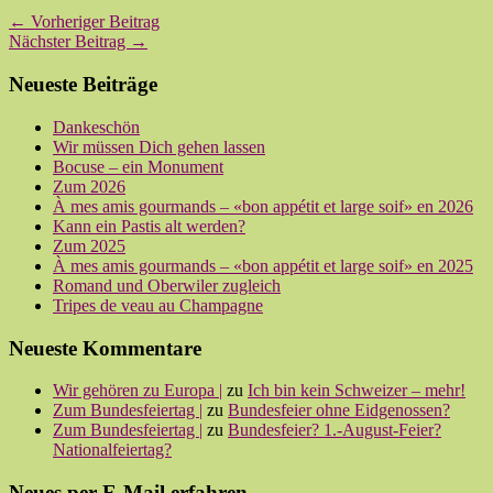
← Vorheriger Beitrag
Nächster Beitrag →
Neueste Beiträge
Dankeschön
Wir müssen Dich gehen lassen
Bocuse – ein Monument
Zum 2026
À mes amis gourmands – «bon appétit et large soif» en 2026
Kann ein Pastis alt werden?
Zum 2025
À mes amis gourmands – «bon appétit et large soif» en 2025
Romand und Oberwiler zugleich
Tripes de veau au Champagne
Neueste Kommentare
Wir gehören zu Europa |
zu
Ich bin kein Schweizer – mehr!
Zum Bundesfeiertag |
zu
Bundesfeier ohne Eidgenossen?
Zum Bundesfeiertag |
zu
Bundesfeier? 1.-August-Feier?
Nationalfeiertag?
Neues per E-Mail erfahren