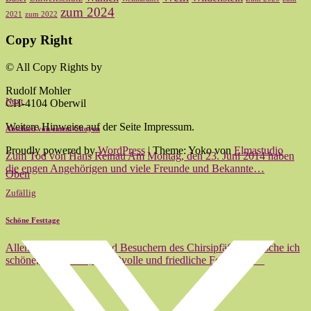
zum 2024
2021
zum 2022
Copy Right
© All Copy Rights by
Rudolf Mohler
Next
CH-4104 Oberwil
Weitere Hinweise auf der Seite Impressum.
Abschied von einem Citoyen
Proudly powered by
WordPress
|
Theme: Yoko von
Elmastudio
Zum Tod von Hans Reinau Am Montag, den 23. Juni 2014 haben
die engen Angehörigen und viele Freunde und Bekannte…
Oben
Zufällig
Schöne Festtage
Allen Besucherinnen und Besuchern des Chirsipfäffer wünsche ich
schöne, geruhsame, genußvolle und friedliche Festtage.