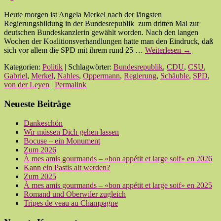
Heute morgen ist Angela Merkel nach der längsten
Regierungsbildung in der Bundesrepublik zum dritten Mal zur
deutschen Bundeskanzlerin gewählt worden. Nach den langen
Wochen der Koalitionsverhandlungen hatte man den Eindruck, daß
sich vor allem die SPD mit ihrem rund 25 …
Weiterlesen
→
Kategorien:
Politik
| Schlagwörter:
Bundesrepublik
,
CDU
,
CSU
,
Gabriel
,
Merkel
,
Nahles
,
Oppermann
,
Regierung
,
Schäuble
,
SPD
,
von der Leyen
|
Permalink
Neueste Beiträge
Dankeschön
Wir müssen Dich gehen lassen
Bocuse – ein Monument
Zum 2026
À mes amis gourmands – «bon appétit et large soif» en 2026
Kann ein Pastis alt werden?
Zum 2025
À mes amis gourmands – «bon appétit et large soif» en 2025
Romand und Oberwiler zugleich
Tripes de veau au Champagne