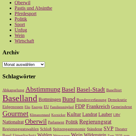
Oberwil
Pastis und Absinthe
Pferdesport
Politik
Sport
Unfug
Wein
Wirtschaft
Archiv
Archiv
Schlagwörter
Abstimmung
Basel
Basel-Stadt
Abkapselung
Baselbiet
Baselland
Bund
Bottmingen
Bundesverfassung
Demokratie
FDP
Frankreich
Eidgenossen
EU
Gemeinderat
Elio
Energie
Familienmitglied
Gourmet
Kultur
Landrat
Lauber
Klimanotstand
Kornicker
LRW
Oberwil
Regierungsrat
Nationalrat
Politik
Parlament
SVP
Regierungsratswahlen
Schloß
Spitzengastronomie
Ständerat
Theater
Wein
Wahlen
Wildenstein
Basel
Umweltschutz
Weimaraner
Zum 2020
zum