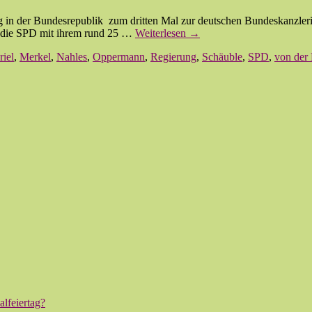
g in der Bundesrepublik zum dritten Mal zur deutschen Bundeskanzle
m die SPD mit ihrem rund 25 …
Weiterlesen
→
iel
,
Merkel
,
Nahles
,
Oppermann
,
Regierung
,
Schäuble
,
SPD
,
von der
lfeiertag?