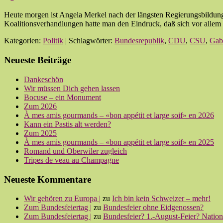
Heute morgen ist Angela Merkel nach der längsten Regierungsbildun
Koalitionsverhandlungen hatte man den Eindruck, daß sich vor alle
Kategorien:
Politik
| Schlagwörter:
Bundesrepublik
,
CDU
,
CSU
,
Gabr
Neueste Beiträge
Dankeschön
Wir müssen Dich gehen lassen
Bocuse – ein Monument
Zum 2026
À mes amis gourmands – «bon appétit et large soif» en 2026
Kann ein Pastis alt werden?
Zum 2025
À mes amis gourmands – «bon appétit et large soif» en 2025
Romand und Oberwiler zugleich
Tripes de veau au Champagne
Neueste Kommentare
Wir gehören zu Europa |
zu
Ich bin kein Schweizer – mehr!
Zum Bundesfeiertag |
zu
Bundesfeier ohne Eidgenossen?
Zum Bundesfeiertag |
zu
Bundesfeier? 1.-August-Feier? Nationa