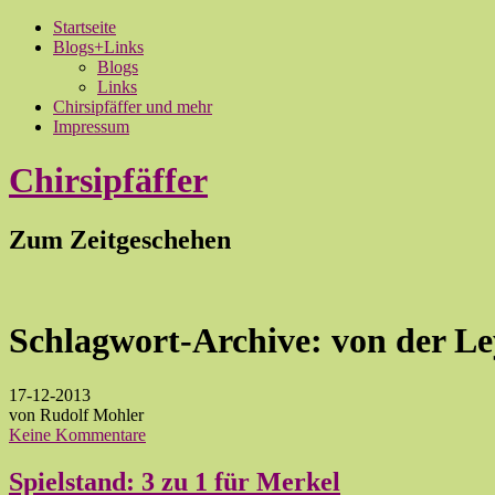
Startseite
Blogs+Links
Blogs
Links
Chirsipfäffer und mehr
Impressum
Chirsipfäffer
Zum Zeitgeschehen
Schlagwort-Archive:
von der L
17-12-2013
von Rudolf Mohler
Keine Kommentare
Spielstand: 3 zu 1 für Merkel