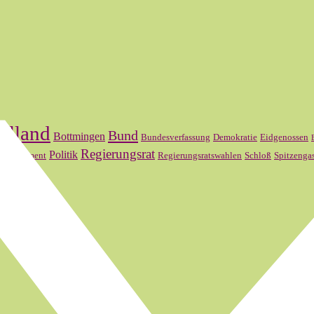
elland
Bund
Bottmingen
Bundesverfassung
Demokratie
Eidgenossen
l
Regierungsrat
Politik
Parlament
Regierungsratswahlen
Schloß
Spitzenga