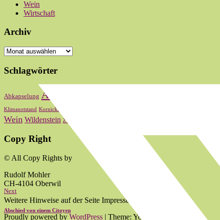
Wein
Wirtschaft
Archiv
Archiv
Schlagwörter
Bas
Abstimmung
Basel
Basel-Stadt
Abkapselung
Baselbiet
Oberwi
Kultur
Landrat
Lauber
Nationalrat
Klimanotstand
Kornicker
LRW
zum 2024
Wein
Wildenstein
Zum 2020
zum 2021
zum 2022
Copy Right
© All Copy Rights by
Rudolf Mohler
CH-4104 Oberwil
Next
Weitere Hinweise auf der Seite Impressum.
Abschied von einem Citoyen
Proudly powered by
WordPress
|
Theme: Yoko von
Elmastudio