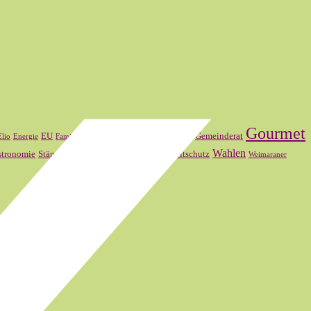
Gourmet
FDP
Frankreich
EU
Gemeinderat
Elio
Energie
Familienmitglied
SVP
Wahlen
stronomie
Ständerat
Theater Basel
Umweltschutz
Weimaraner