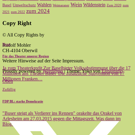
Wein
Wahlen
Wildenstein
Basel
Umweltschutz
Weimaraner
Zum 2020
zum
zum 2024
2021
zum 2022
Copy Right
© All Copy Rights by
Next
Rudolf Mohler
CH-4104 Oberwil
Für das Theater unserer Region
Weitere Hinweise auf der Seite Impressum.
Ja zum Theaterkredit Zur Baselbieter Volksabstimmung über die 17
Proudly powered by
WordPress
|
Theme: Yoko von
Elmastudio
Millionen ans Theater Basel Die zusätzliche Subvention von 17
Millionen Franken…
Oben
Zufällig
FDP BL: starke Demokratie
"Buser steigt als Verlierer ins Rennen" orakelte das Orakel von
Arlesheim am 27.03.2015 gegen die Mittagszeit. Was dann im
Blog…