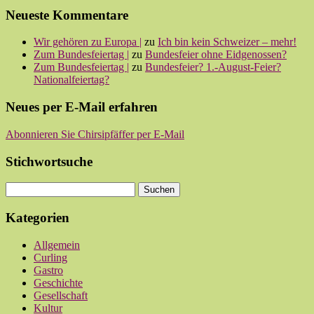
Neueste Kommentare
Wir gehören zu Europa |
zu
Ich bin kein Schweizer – mehr!
Zum Bundesfeiertag |
zu
Bundesfeier ohne Eidgenossen?
Zum Bundesfeiertag |
zu
Bundesfeier? 1.-August-Feier?
Nationalfeiertag?
Neues per E-Mail erfahren
Abonnieren Sie Chirsipfäffer per E-Mail
Stichwortsuche
Kategorien
Allgemein
Curling
Gastro
Geschichte
Gesellschaft
Kultur