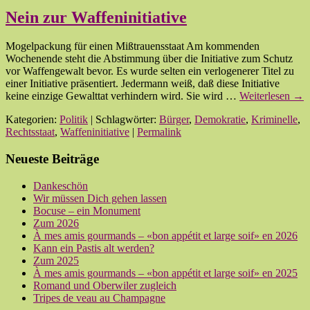
Nein zur Waffeninitiative
Mogelpackung für einen Mißtrauensstaat Am kommenden
Wochenende steht die Abstimmung über die Initiative zum Schutz
vor Waffengewalt bevor. Es wurde selten ein verlogenerer Titel zu
einer Initiative präsentiert. Jedermann weiß, daß diese Initiative
keine einzige Gewalttat verhindern wird. Sie wird …
Weiterlesen
→
Kategorien:
Politik
| Schlagwörter:
Bürger
,
Demokratie
,
Kriminelle
,
Rechtsstaat
,
Waffeninitiative
|
Permalink
Neueste Beiträge
Dankeschön
Wir müssen Dich gehen lassen
Bocuse – ein Monument
Zum 2026
À mes amis gourmands – «bon appétit et large soif» en 2026
Kann ein Pastis alt werden?
Zum 2025
À mes amis gourmands – «bon appétit et large soif» en 2025
Romand und Oberwiler zugleich
Tripes de veau au Champagne