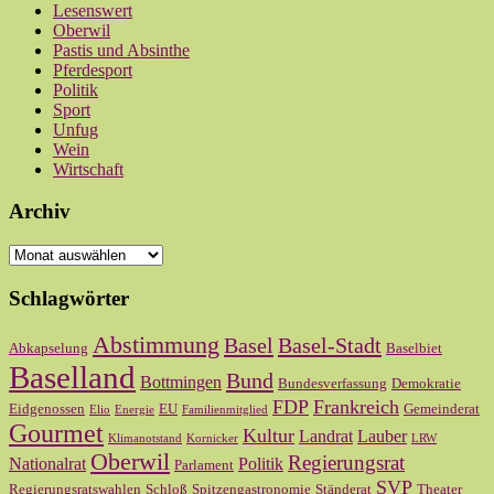
Lesenswert
Oberwil
Pastis und Absinthe
Pferdesport
Politik
Sport
Unfug
Wein
Wirtschaft
Archiv
Archiv
Schlagwörter
Abstimmung
Basel
Basel-Stadt
Abkapselung
Baselbiet
Baselland
Bund
Bottmingen
Bundesverfassung
Demokratie
FDP
Frankreich
Eidgenossen
EU
Gemeinderat
Elio
Energie
Familienmitglied
Gourmet
Kultur
Landrat
Lauber
Klimanotstand
Kornicker
LRW
Oberwil
Regierungsrat
Nationalrat
Politik
Parlament
SVP
Regierungsratswahlen
Schloß
Spitzengastronomie
Ständerat
Theater