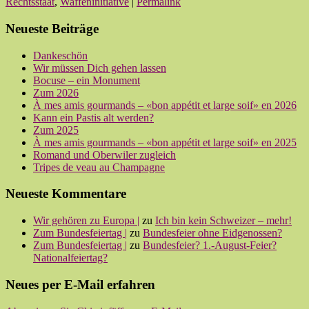
Rechtsstaat
,
Waffeninitiative
|
Permalink
Neueste Beiträge
Dankeschön
Wir müssen Dich gehen lassen
Bocuse – ein Monument
Zum 2026
À mes amis gourmands – «bon appétit et large soif» en 2026
Kann ein Pastis alt werden?
Zum 2025
À mes amis gourmands – «bon appétit et large soif» en 2025
Romand und Oberwiler zugleich
Tripes de veau au Champagne
Neueste Kommentare
Wir gehören zu Europa |
zu
Ich bin kein Schweizer – mehr!
Zum Bundesfeiertag |
zu
Bundesfeier ohne Eidgenossen?
Zum Bundesfeiertag |
zu
Bundesfeier? 1.-August-Feier?
Nationalfeiertag?
Neues per E-Mail erfahren