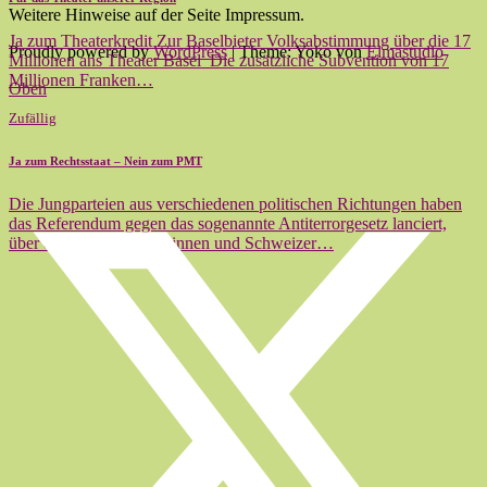
Weitere Hinweise auf der Seite Impressum.
Ja zum Theaterkredit Zur Baselbieter Volksabstimmung über die 17
Proudly powered by
WordPress
|
Theme: Yoko von
Elmastudio
Millionen ans Theater Basel Die zusätzliche Subvention von 17
Millionen Franken…
Oben
Zufällig
Ja zum Rechtsstaat – Nein zum PMT
Die Jungparteien aus verschiedenen politischen Richtungen haben
das Referendum gegen das sogenannte Antiterrorgesetz lanciert,
über das die Schweizerinnen und Schweizer…