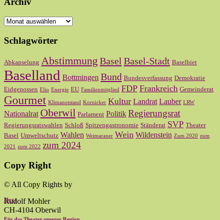
Archiv
Archiv
Schlagwörter
Abstimmung
Basel
Basel-Stadt
Abkapselung
Baselbiet
Baselland
Bund
Bottmingen
Bundesverfassung
Demokratie
FDP
Frankreich
Eidgenossen
EU
Gemeinderat
Elio
Energie
Familienmitglied
Gourmet
Kultur
Landrat
Lauber
Klimanotstand
Kornicker
LRW
Oberwil
Regierungsrat
Nationalrat
Politik
Parlament
SVP
Regierungsratswahlen
Schloß
Spitzengastronomie
Ständerat
Theater
Wein
Wahlen
Wildenstein
Basel
Umweltschutz
Weimaraner
Zum 2020
zum
zum 2024
2021
zum 2022
Copy Right
© All Copy Rights by
Next
Rudolf Mohler
CH-4104 Oberwil
Für das Theater unserer Region