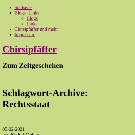
Startseite
Blogs+Links
Blogs
Links
Chirsipfäffer und mehr
Impressum
Chirsipfäffer
Zum Zeitgeschehen
Schlagwort-Archive:
Rechtsstaat
05-02-2021
von Rudolf Mohler