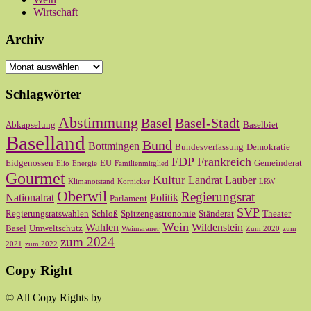
Wirtschaft
Archiv
Archiv
Schlagwörter
Abstimmung
Basel
Basel-Stadt
Abkapselung
Baselbiet
Baselland
Bund
Bottmingen
Bundesverfassung
Demokratie
FDP
Frankreich
Eidgenossen
EU
Gemeinderat
Elio
Energie
Familienmitglied
Gourmet
Kultur
Landrat
Lauber
Klimanotstand
Kornicker
LRW
Oberwil
Regierungsrat
Nationalrat
Politik
Parlament
SVP
Regierungsratswahlen
Schloß
Spitzengastronomie
Ständerat
Theater
Wein
Wahlen
Wildenstein
Basel
Umweltschutz
Weimaraner
Zum 2020
zum
zum 2024
2021
zum 2022
Copy Right
© All Copy Rights by