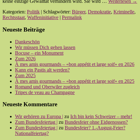
keine einzige Gewalttat verhindern wird. Sie wird …
Weiterlesen
→
Kategorien:
Politik
| Schlagwörter:
Bürger
,
Demokratie
,
Kriminelle
,
Rechtsstaat
,
Waffeninitiative
|
Permalink
Neueste Beiträge
Dankeschön
Wir müssen Dich gehen lassen
Bocuse – ein Monument
Zum 2026
À mes amis gourmands – «bon appétit et large soif» en 2026
Kann ein Pastis alt werden?
Zum 2025
À mes amis gourmands – «bon appétit et large soif» en 2025
Romand und Oberwiler zugleich
Tripes de veau au Champagne
Neueste Kommentare
Wir gehören zu Europa |
zu
Ich bin kein Schweizer – mehr!
Zum Bundesfeiertag |
zu
Bundesfeier ohne Eidgenossen?
Zum Bundesfeiertag |
zu
Bundesfeier? 1.-August-Feier?
Nationalfeiertag?