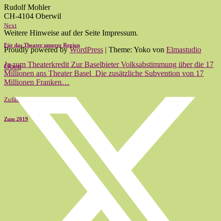
Rudolf Mohler
CH-4104 Oberwil
Next
Weitere Hinweise auf der Seite Impressum.
Für das Theater unserer Region
Proudly powered by
WordPress
|
Theme: Yoko von
Elmastudio
Ja zum Theaterkredit Zur Baselbieter Volksabstimmung über die 17
Oben
Millionen ans Theater Basel Die zusätzliche Subvention von 17
Millionen Franken…
Zufällig
Zum 2019