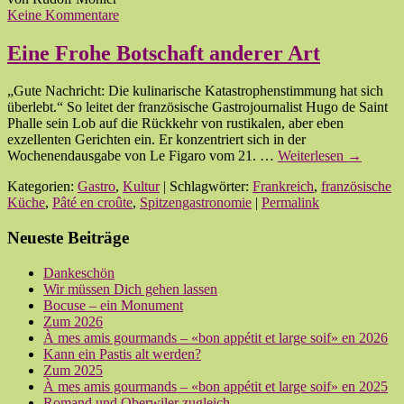
Keine Kommentare
Eine Frohe Botschaft anderer Art
„Gute Nachricht: Die kulinarische Katastrophenstimmung hat sich
überlebt.“ So leitet der französische Gastrojournalist Hugo de Saint
Phalle sein Lob auf die Rückkehr von rustikalen, aber eben
exzellenten Gerichten ein. Er konzentriert sich in der
Wochenendausgabe von Le Figaro vom 21. …
Weiterlesen
→
Kategorien:
Gastro
,
Kultur
| Schlagwörter:
Frankreich
,
französische
Küche
,
Pâté en croûte
,
Spitzengastronomie
|
Permalink
Neueste Beiträge
Dankeschön
Wir müssen Dich gehen lassen
Bocuse – ein Monument
Zum 2026
À mes amis gourmands – «bon appétit et large soif» en 2026
Kann ein Pastis alt werden?
Zum 2025
À mes amis gourmands – «bon appétit et large soif» en 2025
Romand und Oberwiler zugleich