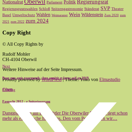
Oberwil
Regierungsrat
Nationalrat
Politik
Parlament
SVP
Regierungsratswahlen
Schloß
Spitzengastronomie
Ständerat
Theater
Wein
Wahlen
Wildenstein
Basel
Umweltschutz
Weimaraner
Zum 2020
zum
zum 2024
2021
zum 2022
Copy Right
© All Copy Rights by
Rudolf Mohler
CH-4104 Oberwil
Next
Weitere Hinweise auf der Seite Impressum.
Pour mes amis gourmands - bon appétit et large soif en 2019
Proudly powered by
WordPress
|
Theme: Yoko von
Elmastudio
Oben
Zufällig
Fasnacht 2012 - e Spitzejoorgang
Danggschön an alli Fasnächtler Die Oberwiler Fasnacht liegt schon
mehr als eine Woche hinter uns. Den vom Petrus lassen wir…