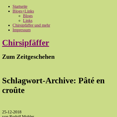
Startseite
Blogs+Links
Blogs
Links
Chirsipfäffer und mehr
Impressum
Chirsipfäffer
Zum Zeitgeschehen
Schlagwort-Archive:
Pâté en
croûte
25-12-2018
von Rudolf Mohler