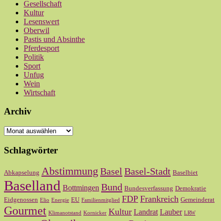
Gesellschaft
Kultur
Lesenswert
Oberwil
Pastis und Absinthe
Pferdesport
Politik
Sport
Unfug
Wein
Wirtschaft
Archiv
Archiv
Schlagwörter
Abstimmung
Basel
Basel-Stadt
Abkapselung
Baselbiet
Baselland
Bund
Bottmingen
Bundesverfassung
Demokratie
FDP
Frankreich
Eidgenossen
EU
Gemeinderat
Elio
Energie
Familienmitglied
Gourmet
Kultur
Landrat
Lauber
Klimanotstand
Kornicker
LRW