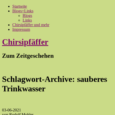
Startseite
Blogs+Links
Blogs
Links
Chirsipfäffer und mehr
Impressum
Chirsipfäffer
Zum Zeitgeschehen
Schlagwort-Archive:
sauberes
Trinkwasser
03-06-2021
von Rudolf Mohler