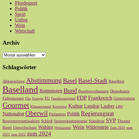
Pferdesport
Politik
Sport
Unfug
Wein
Wirtschaft
Archiv
Archiv
Schlagwörter
Abstimmung
Basel
Basel-Stadt
Abkapselung
Baselbiet
Baselland
Bund
Bottmingen
Bundesverfassung
Demokratie
FDP
Frankreich
Eidgenossen
EU
Gemeinderat
Elio
Energie
Familienmitglied
Gourmet
Kultur
Landrat
Lauber
Klimanotstand
Kornicker
LRW
Oberwil
Regierungsrat
Nationalrat
Politik
Parlament
SVP
Regierungsratswahlen
Schloß
Spitzengastronomie
Ständerat
Theater
Wein
Wahlen
Wildenstein
Basel
Umweltschutz
Weimaraner
Zum 2020
zum
zum 2024
2021
zum 2022