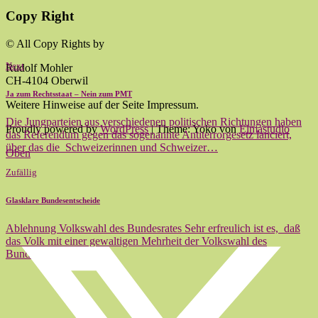
Copy Right
© All Copy Rights by
Next
Rudolf Mohler
CH-4104 Oberwil
Ja zum Rechtsstaat – Nein zum PMT
Weitere Hinweise auf der Seite Impressum.
Die Jungparteien aus verschiedenen politischen Richtungen haben
Proudly powered by
WordPress
|
Theme: Yoko von
Elmastudio
das Referendum gegen das sogenannte Antiterrorgesetz lanciert,
über das die Schweizerinnen und Schweizer…
Oben
Zufällig
Glasklare Bundesentscheide
Ablehnung Volkswahl des Bundesrates Sehr erfreulich ist es, daß
das Volk mit einer gewaltigen Mehrheit der Volkswahl des
Bundesrates eine…