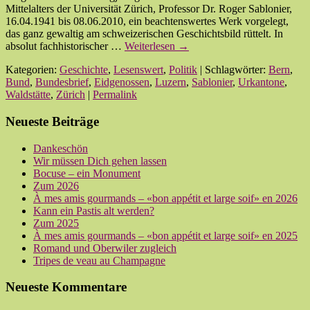
Mittelalters der Universität Zürich, Professor Dr. Roger Sablonier,
16.04.1941 bis 08.06.2010, ein beachtenswertes Werk vorgelegt,
das ganz gewaltig am schweizerischen Geschichtsbild rüttelt. In
absolut fachhistorischer …
Weiterlesen
→
Kategorien:
Geschichte
,
Lesenswert
,
Politik
| Schlagwörter:
Bern
,
Bund
,
Bundesbrief
,
Eidgenossen
,
Luzern
,
Sablonier
,
Urkantone
,
Waldstätte
,
Zürich
|
Permalink
Neueste Beiträge
Dankeschön
Wir müssen Dich gehen lassen
Bocuse – ein Monument
Zum 2026
À mes amis gourmands – «bon appétit et large soif» en 2026
Kann ein Pastis alt werden?
Zum 2025
À mes amis gourmands – «bon appétit et large soif» en 2025
Romand und Oberwiler zugleich
Tripes de veau au Champagne
Neueste Kommentare