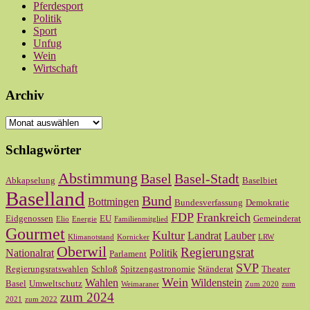
Pferdesport
Politik
Sport
Unfug
Wein
Wirtschaft
Archiv
Archiv
Schlagwörter
Abstimmung
Basel
Basel-Stadt
Abkapselung
Baselbiet
Baselland
Bund
Bottmingen
Bundesverfassung
Demokratie
FDP
Frankreich
Eidgenossen
EU
Gemeinderat
Elio
Energie
Familienmitglied
Gourmet
Kultur
Landrat
Lauber
Klimanotstand
Kornicker
LRW
Oberwil
Regierungsrat
Nationalrat
Politik
Parlament
SVP
Regierungsratswahlen
Schloß
Spitzengastronomie
Ständerat
Theater
Wein
Wahlen
Wildenstein
Basel
Umweltschutz
Weimaraner
Zum 2020
zum
zum 2024
2021
zum 2022