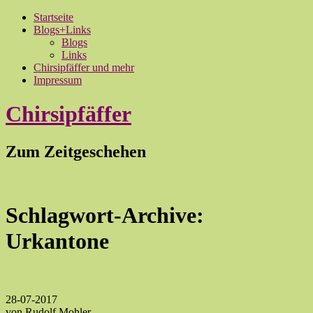
Startseite
Blogs+Links
Blogs
Links
Chirsipfäffer und mehr
Impressum
Chirsipfäffer
Zum Zeitgeschehen
Schlagwort-Archive:
Urkantone
28-07-2017
von Rudolf Mohler