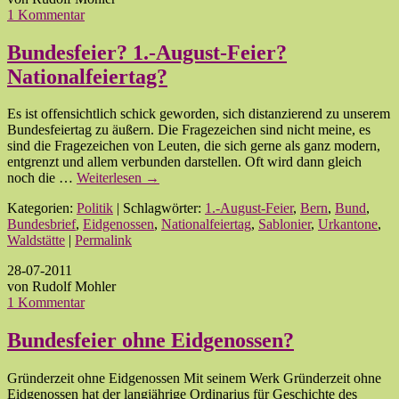
1 Kommentar
Bundesfeier? 1.-August-Feier?
Nationalfeiertag?
Es ist offensichtlich schick geworden, sich distanzierend zu unserem
Bundesfeiertag zu äußern. Die Fragezeichen sind nicht meine, es
sind die Fragezeichen von Leuten, die sich gerne als ganz modern,
entgrenzt und allem verbunden darstellen. Oft wird dann gleich
noch die …
Weiterlesen
→
Kategorien:
Politik
| Schlagwörter:
1.-August-Feier
,
Bern
,
Bund
,
Bundesbrief
,
Eidgenossen
,
Nationalfeiertag
,
Sablonier
,
Urkantone
,
Waldstätte
|
Permalink
28-07-2011
von Rudolf Mohler
1 Kommentar
Bundesfeier ohne Eidgenossen?
Gründerzeit ohne Eidgenossen Mit seinem Werk Gründerzeit ohne
Eidgenossen hat der langjährige Ordinarius für Geschichte des