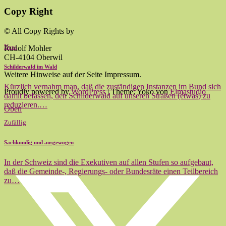
Copy Right
© All Copy Rights by
Next
Rudolf Mohler
CH-4104 Oberwil
Schilderwald im Wald
Weitere Hinweise auf der Seite Impressum.
Kürzlich vernahm man, daß die zuständigen Instanzen im Bund sich
Proudly powered by
WordPress
|
Theme: Yoko von
Elmastudio
damit befassen, den Schilderwald auf unseren Straßen (etwas) zu
reduzieren.…
Oben
Zufällig
Sachkundig und ausgewogen
In der Schweiz sind die Exekutiven auf allen Stufen so aufgebaut,
daß die Gemeinde-, Regierungs- oder Bundesräte einen Teilbereich
zu…