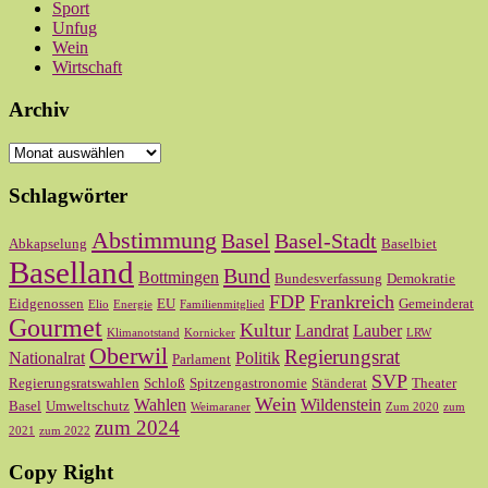
Sport
Unfug
Wein
Wirtschaft
Archiv
Archiv
Schlagwörter
Abstimmung
Basel
Basel-Stadt
Abkapselung
Baselbiet
Baselland
Bund
Bottmingen
Bundesverfassung
Demokratie
FDP
Frankreich
Eidgenossen
EU
Gemeinderat
Elio
Energie
Familienmitglied
Gourmet
Kultur
Landrat
Lauber
Klimanotstand
Kornicker
LRW
Oberwil
Regierungsrat
Nationalrat
Politik
Parlament
SVP
Regierungsratswahlen
Schloß
Spitzengastronomie
Ständerat
Theater
Wein
Wahlen
Wildenstein
Basel
Umweltschutz
Weimaraner
Zum 2020
zum
zum 2024
2021
zum 2022
Copy Right