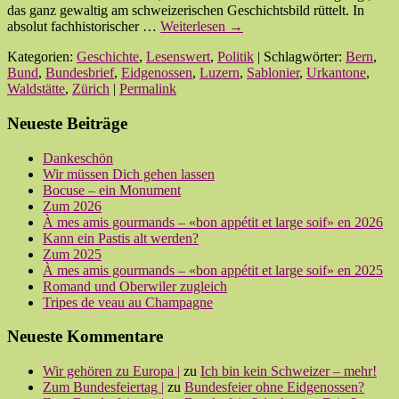
das ganz gewaltig am schweizerischen Geschichtsbild rüttelt. In
absolut fachhistorischer …
Weiterlesen
→
Kategorien:
Geschichte
,
Lesenswert
,
Politik
| Schlagwörter:
Bern
,
Bund
,
Bundesbrief
,
Eidgenossen
,
Luzern
,
Sablonier
,
Urkantone
,
Waldstätte
,
Zürich
|
Permalink
Neueste Beiträge
Dankeschön
Wir müssen Dich gehen lassen
Bocuse – ein Monument
Zum 2026
À mes amis gourmands – «bon appétit et large soif» en 2026
Kann ein Pastis alt werden?
Zum 2025
À mes amis gourmands – «bon appétit et large soif» en 2025
Romand und Oberwiler zugleich
Tripes de veau au Champagne
Neueste Kommentare
Wir gehören zu Europa |
zu
Ich bin kein Schweizer – mehr!
Zum Bundesfeiertag |
zu
Bundesfeier ohne Eidgenossen?