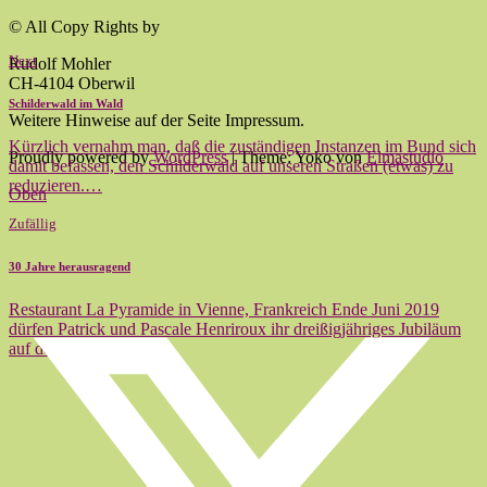
© All Copy Rights by
Next
Rudolf Mohler
CH-4104 Oberwil
Schilderwald im Wald
Weitere Hinweise auf der Seite Impressum.
Kürzlich vernahm man, daß die zuständigen Instanzen im Bund sich
Proudly powered by
WordPress
|
Theme: Yoko von
Elmastudio
damit befassen, den Schilderwald auf unseren Straßen (etwas) zu
reduzieren.…
Oben
Zufällig
30 Jahre herausragend
Restaurant La Pyramide in Vienne, Frankreich Ende Juni 2019
dürfen Patrick und Pascale Henriroux ihr dreißigjähriges Jubiläum
auf dem Restaurant…