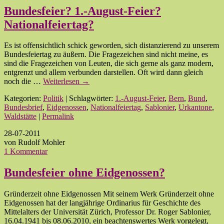
Bundesfeier? 1.-August-Feier?
Nationalfeiertag?
Es ist offensichtlich schick geworden, sich distanzierend zu unserem
Bundesfeiertag zu äußern. Die Fragezeichen sind nicht meine, es
sind die Fragezeichen von Leuten, die sich gerne als ganz modern,
entgrenzt und allem verbunden darstellen. Oft wird dann gleich
noch die …
Weiterlesen
→
Kategorien:
Politik
| Schlagwörter:
1.-August-Feier
,
Bern
,
Bund
,
Bundesbrief
,
Eidgenossen
,
Nationalfeiertag
,
Sablonier
,
Urkantone
,
Waldstätte
|
Permalink
28-07-2011
von Rudolf Mohler
1 Kommentar
Bundesfeier ohne Eidgenossen?
Gründerzeit ohne Eidgenossen Mit seinem Werk Gründerzeit ohne
Eidgenossen hat der langjährige Ordinarius für Geschichte des
Mittelalters der Universität Zürich, Professor Dr. Roger Sablonier,
16.04.1941 bis 08.06.2010, ein beachtenswertes Werk vorgelegt,