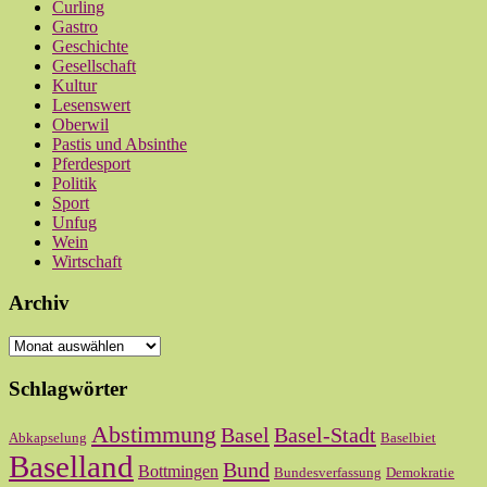
Curling
Gastro
Geschichte
Gesellschaft
Kultur
Lesenswert
Oberwil
Pastis und Absinthe
Pferdesport
Politik
Sport
Unfug
Wein
Wirtschaft
Archiv
Archiv
Schlagwörter
Abstimmung
Basel
Basel-Stadt
Abkapselung
Baselbiet
Baselland
Bund
Bottmingen
Bundesverfassung
Demokratie