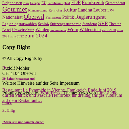
FDP
Frankreich
Eidgenossen
EU
Gemeinderat
Elio
Energie
Familienmitglied
Gourmet
Kultur
Landrat
Lauber
Klimanotstand
Kornicker
LRW
Oberwil
Regierungsrat
Nationalrat
Politik
Parlament
SVP
Regierungsratswahlen
Schloß
Spitzengastronomie
Ständerat
Theater
Wein
Wahlen
Wildenstein
Basel
Umweltschutz
Weimaraner
Zum 2020
zum
zum 2024
2021
zum 2022
Copy Right
© All Copy Rights by
Next
Rudolf Mohler
CH-4104 Oberwil
30 Jahre herausragend
Weitere Hinweise auf der Seite Impressum.
Restaurant La Pyramide in Vienne, Frankreich Ende Juni 2019
Proudly powered by
WordPress
|
Theme: Yoko von
Elmastudio
dürfen Patrick und Pascale Henriroux ihr dreißigjähriges Jubiläum
auf dem Restaurant…
Oben
Zufällig
"Stehe still und sammle dich."