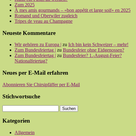
Zum 2025
À mes amis gourmands – «bon appétit et large soif» en 2025
Romand und Oberwiler zugleich
Tripes de veau au Champagne
Neueste Kommentare
Wir gehören zu Europa |
zu
Ich bin kein Schweizer – mehr!
Zum Bundesfeiertag |
zu
Bundesfeier ohne Eidgenossen?
Zum Bundesfeiertag |
zu
Bundesfeier? 1.-August-Feier?
Nationalfeiertag?
Neues per E-Mail erfahren
Abonnieren Sie Chirsipfäffer per E-Mail
Stichwortsuche
Kategorien
Allgemein