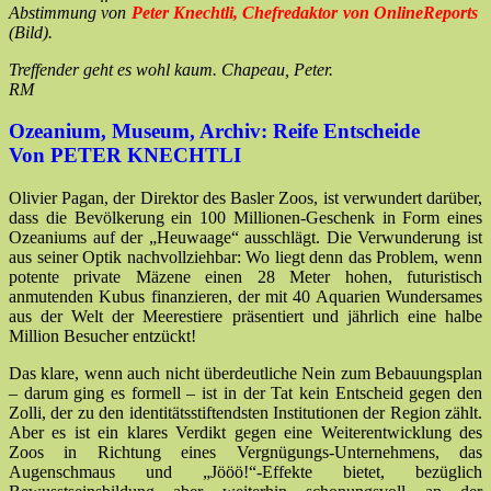
Abstimmung von
Peter Knechtli, Chefredaktor von OnlineReports
(Bild)
.
Treffender geht es wohl kaum. Chapeau, Peter.
RM
Ozeanium, Museum, Archiv: Reife Entscheide
Von PETER KNECHTLI
Olivier Pagan, der Direktor des Basler Zoos, ist verwundert darüber,
dass die Bevölkerung ein 100 Millionen-Geschenk in Form eines
Ozeaniums auf der „Heuwaage“ ausschlägt. Die Verwunderung ist
aus seiner Optik nachvollziehbar: Wo liegt denn das Problem, wenn
potente private Mäzene einen 28 Meter hohen, futuristisch
anmutenden Kubus finanzieren, der mit 40 Aquarien Wundersames
aus der Welt der Meerestiere präsentiert und jährlich eine halbe
Million Besucher entzückt!
Das klare, wenn auch nicht überdeutliche Nein zum Bebauungsplan
– darum ging es formell – ist in der Tat kein Entscheid gegen den
Zolli, der zu den identitätsstiftendsten Institutionen der Region zählt.
Aber es ist ein klares Verdikt gegen eine Weiterentwicklung des
Zoos in Richtung eines Vergnügungs-Unternehmens, das
Augenschmaus und „Jööö!“-Effekte bietet, bezüglich