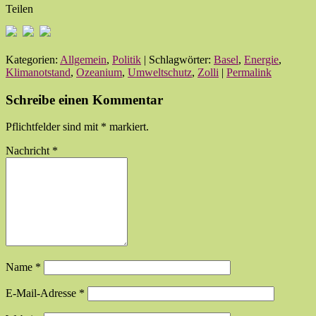
Teilen
Kategorien:
Allgemein
,
Politik
| Schlagwörter:
Basel
,
Energie
,
Klimanotstand
,
Ozeanium
,
Umweltschutz
,
Zolli
|
Permalink
Schreibe einen Kommentar
Pflichtfelder sind mit
*
markiert.
Nachricht
*
Name
*
E-Mail-Adresse
*