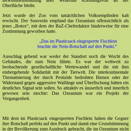
Bewusstseinsbildung aber weiterhin schonungsvoll an der
Oberfläche bleibt.
Jetzt wurde der Zoo vom tatsächlichen Volksempfinden kalt
erwischt. Der Souverän empfand das Ozeanium offensichtlich als
jenes „Botox“, mit dem der BaZ-Chefredaktor fatalerweise für eine
Zustimmung geworben hatte.
„Das im Plasticsack eingesperrte Fischlein
brachte die Nein-Botschaft auf den Punkt.“
Ausschlag gebend war weder der Standort noch die Wucht des
Gebäudes, die zum Nein führte. Es war der weltweit zu
beobachtende gesellschaftliche Wertewandel und die mit ihm
einhergehende Solidarität mit der Tierwelt. Die interkontinentale
Thematisierung der durch Pestizide bedrohten Bienen oder der
Widerstand gegen aggressive Walfänge und Überfischung hätten ein
deutliches Signal sein sollen. So attraktiv es äusserlich und innerlich
gewesen sein mochte: Das Ozeanium war ein Projekt der
Vergangenheit.
Mit dem im Plasticsack eingesperrten Fischlein haben die Gegner
ihre Botschaft perfekt auf den Punkt und damit eine Grundstimmung
in der Bevölkerung zum Ausdruck gebracht, die im Ozeanium nicht