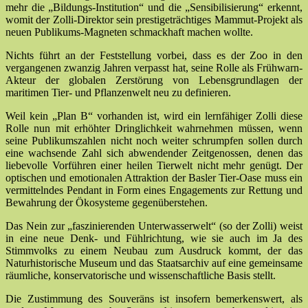
mehr die „Bildungs-Institution“ und die „Sensibilisierung“ erkennt,
womit der Zolli-Direktor sein prestigeträchtiges Mammut-Projekt als
neuen Publikums-Magneten schmackhaft machen wollte.
Nichts führt an der Feststellung vorbei, dass es der Zoo in den
vergangenen zwanzig Jahren verpasst hat, seine Rolle als Frühwarn-
Akteur der globalen Zerstörung von Lebensgrundlagen der
maritimen Tier- und Pflanzenwelt neu zu definieren.
Weil kein „Plan B“ vorhanden ist, wird ein lernfähiger Zolli diese
Rolle nun mit erhöhter Dringlichkeit wahrnehmen müssen, wenn
seine Publikumszahlen nicht noch weiter schrumpfen sollen durch
eine wachsende Zahl sich abwendender Zeitgenossen, denen das
liebevolle Vorführen einer heilen Tierwelt nicht mehr genügt. Der
optischen und emotionalen Attraktion der Basler Tier-Oase muss ein
vermittelndes Pendant in Form eines Engagements zur Rettung und
Bewahrung der Ökosysteme gegenüberstehen.
Das Nein zur „faszinierenden Unterwasserwelt“ (so der Zolli) weist
in eine neue Denk- und Fühlrichtung, wie sie auch im Ja des
Stimmvolks zu einem Neubau zum Ausdruck kommt, der das
Naturhistorische Museum und das Staatsarchiv auf eine gemeinsame
räumliche, konservatorische und wissenschaftliche Basis stellt.
Die Zustimmung des Souveräns ist insofern bemerkenswert, als