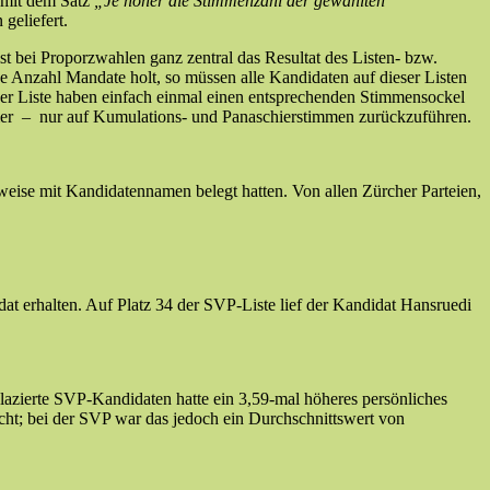
mit dem Satz
„Je höher die Stimmenzahl der gewählten
geliefert.
st bei Proporzwahlen ganz zentral das Resultat des Listen- bzw.
e Anzahl Mandate holt, so müssen alle Kandidaten auf dieser Listen
iner Liste haben einfach einmal einen entsprechenden Stimmensockel
mmer – nur auf Kumulations- und Panaschierstimmen zurückzuführen.
lweise mit Kandidatennamen belegt hatten. Von allen Zürcher Parteien,
t erhalten. Auf Platz 34 der SVP-Liste lief der Kandidat Hansruedi
lazierte SVP-Kandidaten hatte ein 3,59-mal höheres persönliches
cht; bei der SVP war das jedoch ein Durchschnittswert von