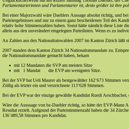
Unglücklicherweise hat am letzten Samstag Thomas Daehler, der Che
Parlamentarierinnen und Parlamentarier ist, desto größer ist ihre poli
Bei einer Majorzwahl wäre Daehlers Aussage absolut richtig, und bei e
Parteiergebnisses und nur zu einem ganz bescheidenen Teil des Kandi
relativ hohe Stimmenzahlen haben. Sonst hätte nämlich diese Liste d
allein aus den unverändert eingelegten Parteilisten. Wenn es zu in
An Zahlen aus den Nationalratswahlen 2007 im Kanton Zürich läßt si
2007 standen dem Kanton Zürich 34 Nationalratsmandate zu. Entspreche
die Nationalratsmandate gemacht haben, bekam
mit 12 Mandaten die SVP am meisten Sitze
mit 1 Mandat die EVP am wenigsten Sitze.
Bei der SVP hat Ueli Maurer als bestgewählter 162’673 Stimmen verz
Züllig als letzter ein und verzeichnete 113’628 Stimmen.
Bei der EVP war der einzige gewählte Kandidat Ruedi Aeschbacher, 
Wäre die Ausssage von bz-Daehler richtig, so hätte der EVP-Mann Aes
Resultat erzielt. Aufgrund der Parteistimmenzahl haben die 34 Zürc
136’489,58 Stimmen pro Kandidat.