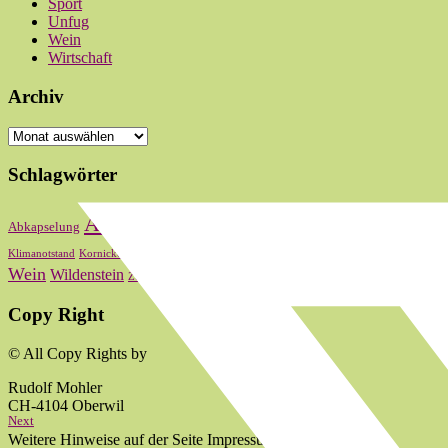
Sport
Unfug
Wein
Wirtschaft
Archiv
Archiv
Schlagwörter
Bas
Abstimmung
Basel
Basel-Stadt
Abkapselung
Baselbiet
Oberwi
Kultur
Landrat
Lauber
Nationalrat
Klimanotstand
Kornicker
LRW
zum 2024
Wein
Wildenstein
Zum 2020
zum 2021
zum 2022
Copy Right
© All Copy Rights by
Rudolf Mohler
CH-4104 Oberwil
Next
Weitere Hinweise auf der Seite Impressum.