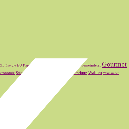
Gourmet
FDP
Frankreich
EU
Gemeinderat
Elio
Energie
Familienmitglied
SVP
Wahlen
stronomie
Ständerat
Theater Basel
Umweltschutz
Weimaraner