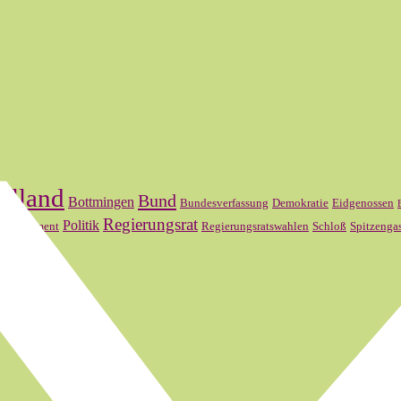
elland
Bund
Bottmingen
Bundesverfassung
Demokratie
Eidgenossen
l
Regierungsrat
Politik
Parlament
Regierungsratswahlen
Schloß
Spitzenga