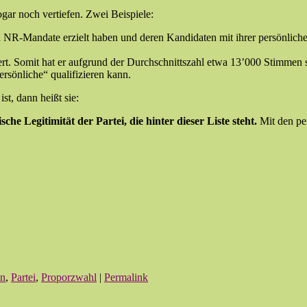
r noch vertiefen. Zwei Beispiele:
 NR-Mandate erzielt haben und deren Kandidaten mit ihrer persönlichen
t. Somit hat er aufgrund der Durchschnittszahl etwa 13’000 Stimmen sc
rsönliche“ qualifizieren kann.
st, dann heißt sie:
sche Legitimität der Partei, die hinter dieser Liste steht.
Mit den pe
en
,
Partei
,
Proporzwahl
|
Permalink