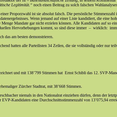
fredaktor der
bz – Basellandschaftliche Zeitung,
in seinem Kommentar 
tische Legitimität.“
noch einen Beitrag zu solch falschen Wahlanalysen 
iner Proporzwahl ist sie absolut falsch. Die persönliche Stimmenzahl i
datenergebnisses. Wenn jemand auf einer Liste kandidiert, die eine hoh
ie Menge Mandate gar nicht erzielen können. Alle Kandidaten auf so e
dividuellen Hervorhebungen kommt, so sind diese immer – wirklich: i
ch das am besten demonstrieren.
nd hatten alle Parteilisten 34 Zeilen, die sie vollständig oder nur tei
eichnet und mit 138’799 Stimmen hat Ernst Schibli das 12. SVP-Manda
ehemaliger Zürcher Stadtrat, mit 38’668 Stimmen.
chbacher niemals in den Nationalrat einziehen dürfen, denn der letztp
her EVP-Kandidaten eine Durchschnittsstimmenzahl von 13’075,94 errei