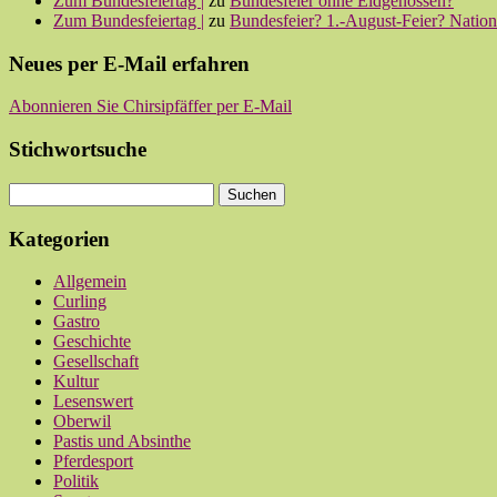
Zum Bundesfeiertag |
zu
Bundesfeier ohne Eidgenossen?
Zum Bundesfeiertag |
zu
Bundesfeier? 1.-August-Feier? Nationa
Neues per E-Mail erfahren
Abonnieren Sie Chirsipfäffer per E-Mail
Stichwortsuche
Kategorien
Allgemein
Curling
Gastro
Geschichte
Gesellschaft
Kultur
Lesenswert
Oberwil
Pastis und Absinthe
Pferdesport
Politik