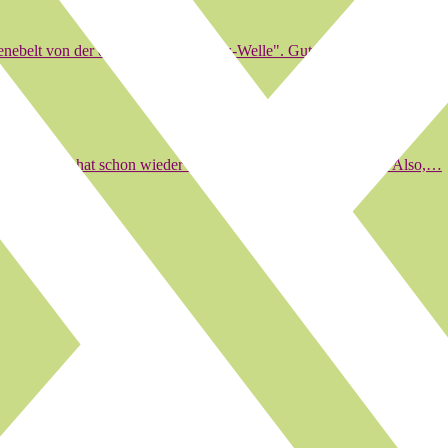
enebelt von der derzeitigen "Schweiz-Welle". Gut, ein Teil davon geh
sehen SRF hat schon wieder einen Unfug in die Welt gesetzt. Also,…