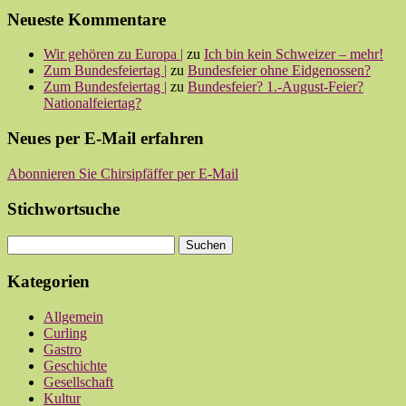
Neueste Kommentare
Wir gehören zu Europa |
zu
Ich bin kein Schweizer – mehr!
Zum Bundesfeiertag |
zu
Bundesfeier ohne Eidgenossen?
Zum Bundesfeiertag |
zu
Bundesfeier? 1.-August-Feier?
Nationalfeiertag?
Neues per E-Mail erfahren
Abonnieren Sie Chirsipfäffer per E-Mail
Stichwortsuche
Kategorien
Allgemein
Curling
Gastro
Geschichte
Gesellschaft
Kultur