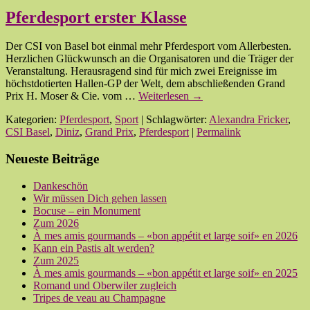
Pferdesport erster Klasse
Der CSI von Basel bot einmal mehr Pferdesport vom Allerbesten.
Herzlichen Glückwunsch an die Organisatoren und die Träger der
Veranstaltung. Herausragend sind für mich zwei Ereignisse im
höchstdotierten Hallen-GP der Welt, dem abschließenden Grand
Prix H. Moser & Cie. vom …
Weiterlesen
→
Kategorien:
Pferdesport
,
Sport
| Schlagwörter:
Alexandra Fricker
,
CSI Basel
,
Diniz
,
Grand Prix
,
Pferdesport
|
Permalink
Neueste Beiträge
Dankeschön
Wir müssen Dich gehen lassen
Bocuse – ein Monument
Zum 2026
À mes amis gourmands – «bon appétit et large soif» en 2026
Kann ein Pastis alt werden?
Zum 2025
À mes amis gourmands – «bon appétit et large soif» en 2025
Romand und Oberwiler zugleich
Tripes de veau au Champagne