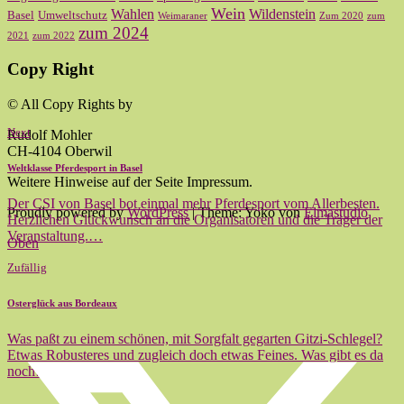
Wein
Wahlen
Wildenstein
Basel
Umweltschutz
Weimaraner
Zum 2020
zum
zum 2024
2021
zum 2022
Copy Right
© All Copy Rights by
Next
Rudolf Mohler
CH-4104 Oberwil
Weltklasse Pferdesport in Basel
Weitere Hinweise auf der Seite Impressum.
Der CSI von Basel bot einmal mehr Pferdesport vom Allerbesten.
Proudly powered by
WordPress
|
Theme: Yoko von
Elmastudio
Herzlichen Glückwunsch an die Organisatoren und die Träger der
Veranstaltung.…
Oben
Zufällig
Osterglück aus Bordeaux
Was paßt zu einem schönen, mit Sorgfalt gegarten Gitzi-Schlegel?
Etwas Robusteres und zugleich doch etwas Feines. Was gibt es da
noch…