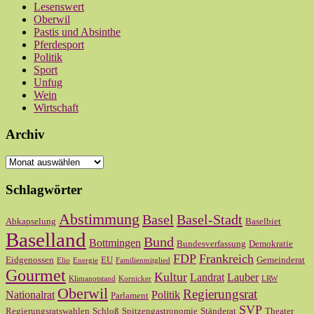
Lesenswert
Oberwil
Pastis und Absinthe
Pferdesport
Politik
Sport
Unfug
Wein
Wirtschaft
Archiv
Archiv
Schlagwörter
Abstimmung
Basel
Basel-Stadt
Abkapselung
Baselbiet
Baselland
Bund
Bottmingen
Bundesverfassung
Demokratie
FDP
Frankreich
Eidgenossen
EU
Gemeinderat
Elio
Energie
Familienmitglied
Gourmet
Kultur
Landrat
Lauber
Klimanotstand
Kornicker
LRW
Oberwil
Regierungsrat
Nationalrat
Politik
Parlament
SVP
Regierungsratswahlen
Schloß
Spitzengastronomie
Ständerat
Theater