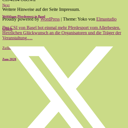
Next
Weitere Hinweise auf der Seite Impressum.
Weltklasse Pferdesport in Basel
Proudly powered by
WordPress
|
Theme: Yoko von
Elmastudio
Der CSI von Basel bot einmal mehr Pferdesport vom Allerbesten.
Oben
Herzlichen Glückwunsch an die Organisatoren und die Träger der
Veranstaltung.…
Zufällig
Zum 2020