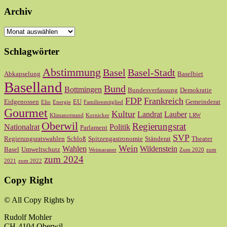
Archiv
Archiv
Schlagwörter
Abstimmung
Basel
Basel-Stadt
Abkapselung
Baselbiet
Baselland
Bund
Bottmingen
Bundesverfassung
Demokratie
FDP
Frankreich
Eidgenossen
EU
Gemeinderat
Elio
Energie
Familienmitglied
Gourmet
Kultur
Landrat
Lauber
Klimanotstand
Kornicker
LRW
Oberwil
Regierungsrat
Nationalrat
Politik
Parlament
SVP
Regierungsratswahlen
Schloß
Spitzengastronomie
Ständerat
Theater
Wein
Wahlen
Wildenstein
Basel
Umweltschutz
Weimaraner
Zum 2020
zum
zum 2024
2021
zum 2022
Copy Right
© All Copy Rights by
Rudolf Mohler
CH-4104 Oberwil