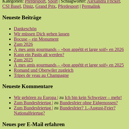
Kategorien:
Pferdesport
,
Sport
| Schlagwörter:
Alexandra Fricker
,
CSI Basel
,
Diniz
,
Grand Prix
,
Pferdesport
|
Permalink
Neueste Beiträge
Dankeschön
Wir müssen Dich gehen lassen
Bocuse – ein Monument
Zum 2026
À mes amis gourmands – «bon appétit et large soif» en 2026
Kann ein Pastis alt werden?
Zum 2025
À mes amis gourmands – «bon appétit et large soif» en 2025
Romand und Oberwiler zugleich
Tripes de veau au Champagne
Neueste Kommentare
Wir gehören zu Europa |
zu
Ich bin kein Schweizer – mehr!
Zum Bundesfeiertag |
zu
Bundesfeier ohne Eidgenossen?
Zum Bundesfeiertag |
zu
Bundesfeier? 1.-August-Feier?
Nationalfeiertag?
Neues per E-Mail erfahren