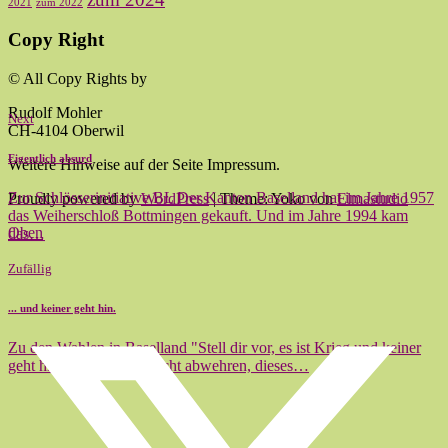
2021
zum 2022
Copy Right
© All Copy Rights by
Rudolf Mohler
Next
CH-4104 Oberwil
Eigentlich absurd
Weitere Hinweise auf der Seite Impressum.
Zur Schlösserinitiative BL Der Kanton Baselland hat im Jahre 1957
Proudly powered by
WordPress
|
Theme: Yoko von
Elmastudio
das Weiherschloß Bottmingen gekauft. Und im Jahre 1994 kam
Oben
das…
Zufällig
... und keiner geht hin.
Zu den Wahlen in Baselland "Stell dir vor, es ist Krieg und keiner
geht hin." Ich kann es nicht abwehren, dieses…