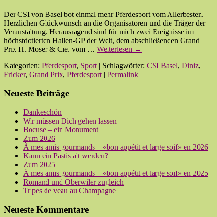
Der CSI von Basel bot einmal mehr Pferdesport vom Allerbesten.
Herzlichen Glückwunsch an die Organisatoren und die Träger der
Veranstaltung. Herausragend sind für mich zwei Ereignisse im
höchstdotierten Hallen-GP der Welt, dem abschließenden Grand
Prix H. Moser & Cie. vom …
Weiterlesen
→
Kategorien:
Pferdesport
,
Sport
| Schlagwörter:
CSI Basel
,
Diniz
,
Fricker
,
Grand Prix
,
Pferdesport
|
Permalink
Neueste Beiträge
Dankeschön
Wir müssen Dich gehen lassen
Bocuse – ein Monument
Zum 2026
À mes amis gourmands – «bon appétit et large soif» en 2026
Kann ein Pastis alt werden?
Zum 2025
À mes amis gourmands – «bon appétit et large soif» en 2025
Romand und Oberwiler zugleich
Tripes de veau au Champagne
Neueste Kommentare