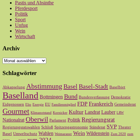
Pastis und Absinthe
Pferdesport
Politik
Sport
Unfug
Wein
Wirtschaft
Archiv
Archiv
Schlagwörter
Abstimmung
Basel
Basel-Stadt
Abkapselung
Baselbiet
Baselland
Bund
Bottmingen
Bundesverfassung
Demokratie
FDP
Frankreich
Eidgenossen
EU
Gemeinderat
Elio
Energie
Familienmitglied
Gourmet
Kultur
Landrat
Lauber
Klimanotstand
Kornicker
LRW
Oberwil
Regierungsrat
Nationalrat
Politik
Parlament
SVP
Regierungsratswahlen
Schloß
Spitzengastronomie
Ständerat
Theater
Wein
Wahlen
Wildenstein
Basel
Umweltschutz
Weimaraner
Zum 2020
zum
zum 2024