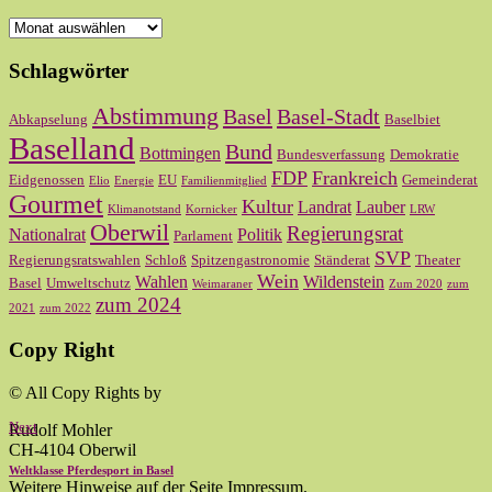
Archiv
Schlagwörter
Abstimmung
Basel
Basel-Stadt
Abkapselung
Baselbiet
Baselland
Bund
Bottmingen
Bundesverfassung
Demokratie
FDP
Frankreich
Eidgenossen
EU
Gemeinderat
Elio
Energie
Familienmitglied
Gourmet
Kultur
Landrat
Lauber
Klimanotstand
Kornicker
LRW
Oberwil
Regierungsrat
Nationalrat
Politik
Parlament
SVP
Regierungsratswahlen
Schloß
Spitzengastronomie
Ständerat
Theater
Wein
Wahlen
Wildenstein
Basel
Umweltschutz
Weimaraner
Zum 2020
zum
zum 2024
2021
zum 2022
Copy Right
© All Copy Rights by
Next
Rudolf Mohler
CH-4104 Oberwil
Weltklasse Pferdesport in Basel
Weitere Hinweise auf der Seite Impressum.