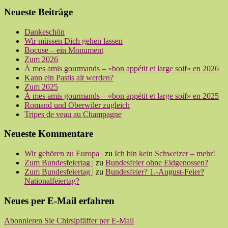
Neueste Beiträge
Dankeschön
Wir müssen Dich gehen lassen
Bocuse – ein Monument
Zum 2026
À mes amis gourmands – «bon appétit et large soif» en 2026
Kann ein Pastis alt werden?
Zum 2025
À mes amis gourmands – «bon appétit et large soif» en 2025
Romand und Oberwiler zugleich
Tripes de veau au Champagne
Neueste Kommentare
Wir gehören zu Europa |
zu
Ich bin kein Schweizer – mehr!
Zum Bundesfeiertag |
zu
Bundesfeier ohne Eidgenossen?
Zum Bundesfeiertag |
zu
Bundesfeier? 1.-August-Feier?
Nationalfeiertag?
Neues per E-Mail erfahren
Abonnieren Sie Chirsipfäffer per E-Mail