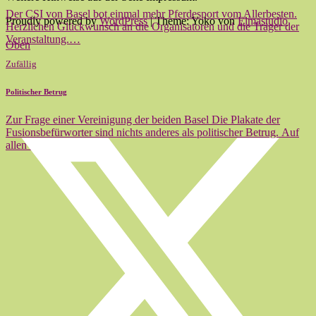
Der CSI von Basel bot einmal mehr Pferdesport vom Allerbesten.
Proudly powered by
WordPress
|
Theme: Yoko von
Elmastudio
Herzlichen Glückwunsch an die Organisatoren und die Träger der
Veranstaltung.…
Oben
Zufällig
Politischer Betrug
Zur Frage einer Vereinigung der beiden Basel Die Plakate der
Fusionsbefürworter sind nichts anderes als politischer Betrug. Auf
allen Plakaten steht:…