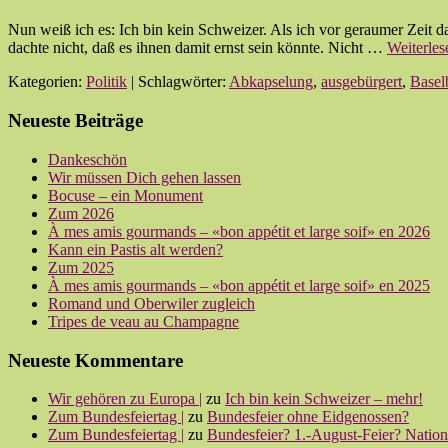
Nun weiß ich es: Ich bin kein Schweizer. Als ich vor geraumer Zeit 
dachte nicht, daß es ihnen damit ernst sein könnte. Nicht …
Weiterle
Kategorien:
Politik
| Schlagwörter:
Abkapselung
,
ausgebürgert
,
Basel
Neueste Beiträge
Dankeschön
Wir müssen Dich gehen lassen
Bocuse – ein Monument
Zum 2026
À mes amis gourmands – «bon appétit et large soif» en 2026
Kann ein Pastis alt werden?
Zum 2025
À mes amis gourmands – «bon appétit et large soif» en 2025
Romand und Oberwiler zugleich
Tripes de veau au Champagne
Neueste Kommentare
Wir gehören zu Europa |
zu
Ich bin kein Schweizer – mehr!
Zum Bundesfeiertag |
zu
Bundesfeier ohne Eidgenossen?
Zum Bundesfeiertag |
zu
Bundesfeier? 1.-August-Feier? Nationa