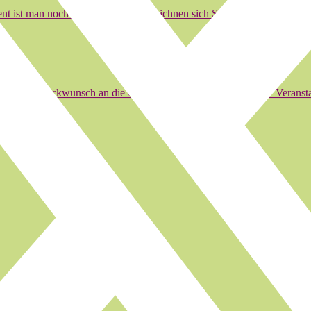
ent ist man noch am auszählen. Es zeichnen sich Sitzverschiebungen…
rzlichen Glückwunsch an die Organisatoren und die Träger der Verans