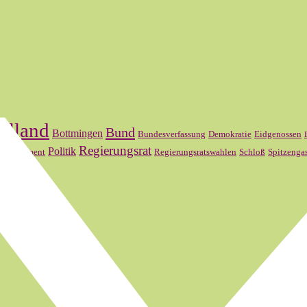
elland
Bund
Bottmingen
Bundesverfassung
Demokratie
Eidgenossen
l
Regierungsrat
Politik
Parlament
Regierungsratswahlen
Schloß
Spitzenga