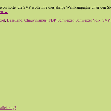
davon hörte, die SVP wolle ihre diesjährige Wahlkampagne unter den Sl
sen
→
biet
,
Baselland
,
Chauvinismus
,
FDP. Schweizer
,
Schweizer Volk
,
SVP
lfeiertag?