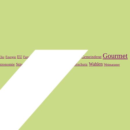
Gourmet
FDP
Frankreich
EU
Gemeinderat
Elio
Energie
Familienmitglied
SVP
Wahlen
stronomie
Ständerat
Theater Basel
Umweltschutz
Weimaraner