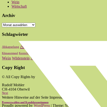
Wein
Wirtschaft
Archiv
Archiv
Schlagwörter
Bas
Abstimmung
Basel
Basel-Stadt
Abkapselung
Baselbiet
Oberwi
Kultur
Landrat
Lauber
Nationalrat
Klimanotstand
Kornicker
LRW
zum 2024
Wein
Wildenstein
Zum 2020
zum 2021
zum 2022
Copy Right
© All Copy Rights by
Rudolf Mohler
CH-4104 Oberwil
Next
Weitere Hinweise auf der Seite Impressum.
Proporzwahlen und Kandidatenstimmen
Proudly powered by
WordPress
|
Theme: Yoko von
Elmastudio